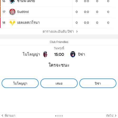
ซามพ์โดเรีย
16
0
0:0
0
0
Sudtirol
17
0
0:0
0
0
เฮลแลสเวโรนา
18
0
0:0
0
0
ตารางและอันดับ ปิซ่า
Club Friendlies
วันพรุ่งนี้
15:00
โบโลญญ่า
ปิซ่า
ใครจะชนะ
โบโลญญ่า
เสมอ
ปิซ่า
ที่ผ่านมา
ถัดไป