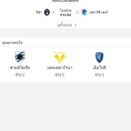
Rafiu Durosinmi
โอนย้าย
ปิซ่า
เคอาร์ซี เคงก์
€10.5M
ดูทั้งหมด
คุณอาจสนใจ
ซามพ์โดเรีย
เฮลแลสเวโรนา
เอ็มโปลี
ซีรีส์ บี
ซีรีส์ บี
ซีรีส์ บี