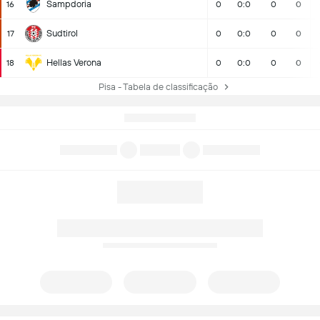
Sampdoria
16
0
0:0
0
0
Sudtirol
17
0
0:0
0
0
Hellas Verona
18
0
0:0
0
0
Pisa - Tabela de classificação