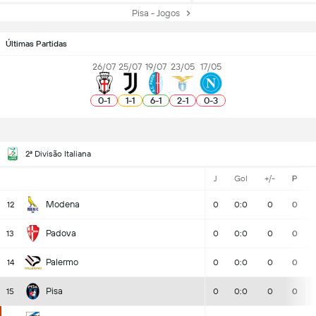
Pisa - Jogos
Últimas Partidas
26/07
25/07
19/07
23/05
17/05
0
-
1
1
-
1
6
-
1
2
-
1
0
-
3
2ª Divisão Italiana
J
Gol
+/-
P
Modena
12
0
0:0
0
0
Padova
13
0
0:0
0
0
Palermo
14
0
0:0
0
0
Pisa
15
0
0:0
0
0