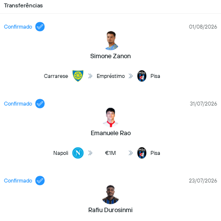
Transferências
Confirmado
01/08/2026
Simone Zanon
Carrarese
Empréstimo
Pisa
Confirmado
31/07/2026
Emanuele Rao
Napoli
€1M
Pisa
Confirmado
23/07/2026
Rafiu Durosinmi