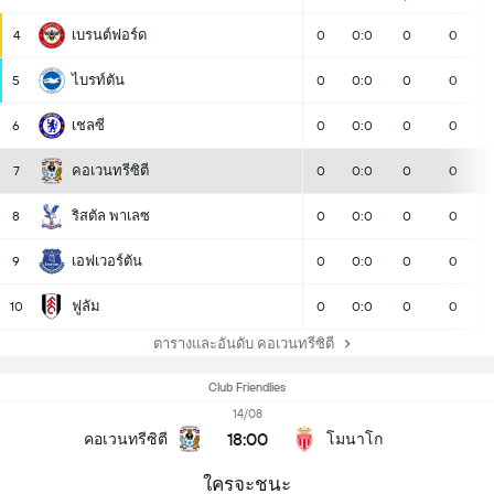
เบรนต์ฟอร์ด
4
0
0:0
0
0
ไบรท์ตัน
5
0
0:0
0
0
เชลซี
6
0
0:0
0
0
คอเวนทรีซิตี
7
0
0:0
0
0
ริสตัล พาเลซ
8
0
0:0
0
0
เอฟเวอร์ตัน
9
0
0:0
0
0
ฟูลัม
10
0
0:0
0
0
ตารางและอันดับ คอเวนทรีซิตี
Club Friendlies
14/08
18:00
คอเวนทรีซิตี
โมนาโก
ใครจะชนะ