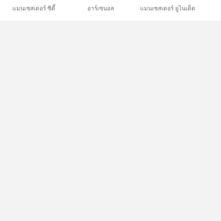
แมนเชสเตอร์ ซิตี้
อาร์เซนอล
แมนเชสเตอร์ ยูไนเต็ด