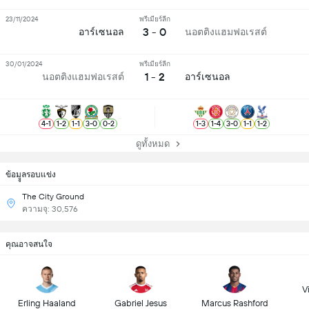
23/11/2024
พรีเมียร์ลีก
3 - 0
อาร์เซนอล
นอตติงแฮมฟอเรสต์
30/01/2024
พรีเมียร์ลีก
1 - 2
นอตติงแฮมฟอเรสต์
อาร์เซนอล
4
-
1
1
-
2
1
-
1
3
-
0
0
-
2
1
-
3
1
-
4
3
-
0
1
-
1
1
-
2
ดูทั้งหมด
ข้อมููลรอบแข่ง
The City Ground
ความจุ: 30,576
คุณอาจสนใจ
Vi
Erling Haaland
Gabriel Jesus
Marcus Rashford