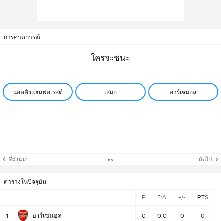
การคาดการณ์
ใครจะชนะ
นอตติงแฮมฟอเรสต์
เสมอ
อาร์เซนอล
ที่ผ่านมา
ถัดไป
ตารางในปัจจุบัน
P
F:A
+/-
PTS
อาร์เซนอล
1
0
0:0
0
0