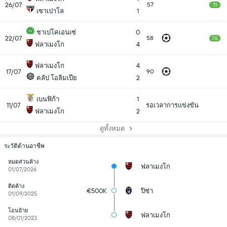
26/07
57
7.1
เซาเปาโล
1
ชาเปโคเอนเซ่
0
22/07
58
7.5
ฟลาเมงโก
4
ฟลาเมงโก
4
17/07
90
คลัป โอลิมเปีย
2
เบนฟิก้า
1
11/07
รอเวลาการแข่งขัน
ฟลาเมงโก
2
ดูทั้งหมด
ระวัติด้านอาชีพ
หมดส่วนค้าง
ฟลาเมงโก
01/07/2026
ติดค้าง
€500K
ปิซ่า
01/09/2025
โอนย้าย
ฟลาเมงโก
08/01/2023