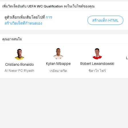
เพิ่มวิดเจ็ตอันดับ UEFA WC Qualification ลงในเว็บไซต์ของคุณ
ดูตัวเลือกเพิ่มเติมโดยไปที่
การ
สร้างแท็ก HTML
สร้างวิดเจ็ตที่กําหนดเอง
คุณอาจสนใจ
L
Kylian Mbappe
Robert Lewandowski
Cristiano Ronaldo
Al Nassr FC Riyadh
เรอัลมาดริด
ชิคาโก ไฟร์