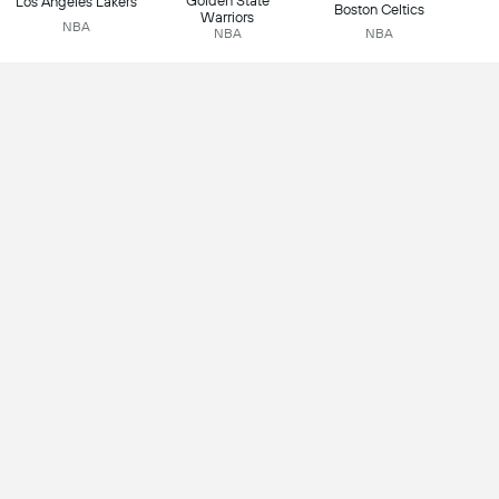
Golden State
Los Angeles Lakers
Boston Celtics
Warriors
NBA
NBA
NBA