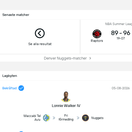
Senaste matcher
NBA Summer Lea
89
-
96
19-07
Raptors
Se alla resultat
Denver Nuggets-matcher
Lagbyten
Bekräftad
05-08-2026
Lonnie Walker IV
Fri
Maccabi Tel
Nuggets
förmedling
Aviv