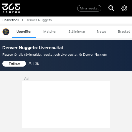
Mina resultat
Basketboll
Denver Nuggets
Uppgifter
Matcher
Ställningar
News
Bracket
Denver Nuggets: Liveresultat
Platsen för alla tävlingstider, resultat och Liveresultat för Denver Nuggets
Follow
1.3K
Ad