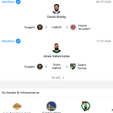
Bekräftad
24-07-2026
David Roddy
Hapoel
Lagbyte
Nuggets
Jerusalem
Bekräftad
13-07-2026
Jonas Valanciunas
Gratis
Zalgiris
Nuggets
lagbyte
Kaunas
Se allt
Du kanske är intresserad av