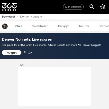
Mijn uitslagen
Basketbal
Denver Nuggets
Details
Wedstrijden
Ranglijst
Nieuws
Schem
Denver Nuggets: Live scores
The place for all the latest Live scores, fixtures, results and more for Denver Nuggets
Volgen
1.3K
Ad