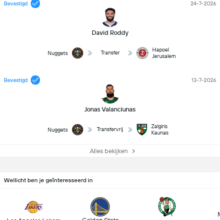
Bevestigd
24-7-2026
David Roddy
Hapoel
Transfer
Nuggets
Jerusalem
Bevestigd
13-7-2026
Jonas Valanciunas
Zalgiris
Transfervrij
Nuggets
Kaunas
Alles bekijken
Wellicht ben je geïnteresseerd in