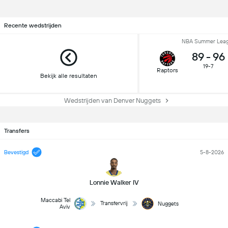
Recente wedstrijden
NBA Summer Lea
89
-
96
19-7
Raptors
Bekijk alle resultaten
Wedstrijden van Denver Nuggets
Transfers
Bevestigd
5-8-2026
Lonnie Walker IV
Maccabi Tel
Transfervrij
Nuggets
Aviv