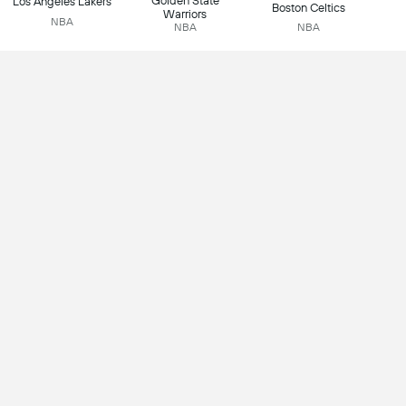
Golden State
Los Angeles Lakers
Boston Celtics
Warriors
NBA
NBA
NBA