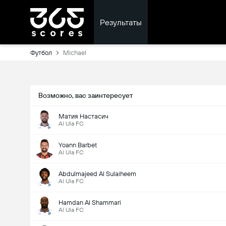
Результаты
Футбол
Michael
Возможно, вас заинтересует
Матия Настасич
Al Ula FC
Yoann Barbet
Al Ula FC
Abdulmajeed Al Sulaiheem
Al Ula FC
Hamdan Al Shammari
Al Ula FC