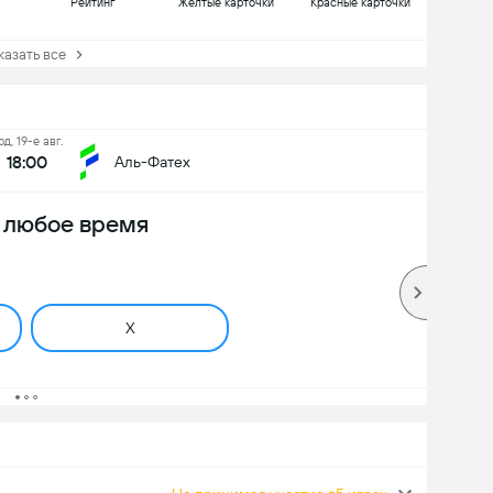
Рейтинг
Желтые карточки
Красные карточки
зать все
рд, 19-е авг.
18:00
Аль-Фатех
в любое время
X