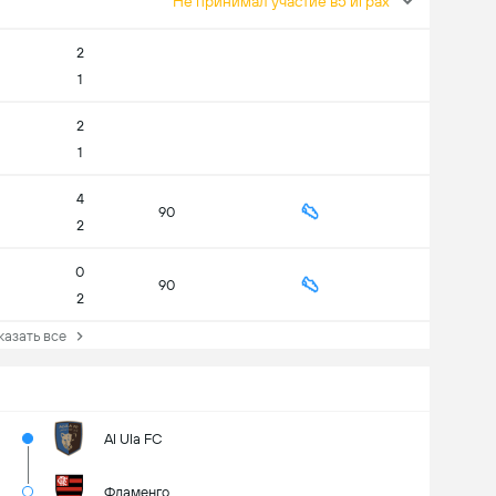
Не принимал участие в5 играх
2
1
2
1
4
90
2
0
90
2
зать все
Al Ula FC
Фламенго