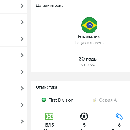
Детали игрока
Бразилия
Национальность
30 годы
12.03.1996
Статистика
First Division
Серия А
15/15
5
6