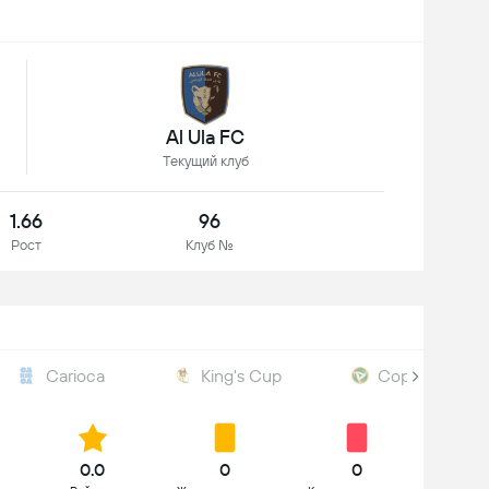
Al Ula FC
Текущий клуб
1.66
96
Рост
Клуб №
Carioca
King's Cup
Copa Verde
0.0
0
0