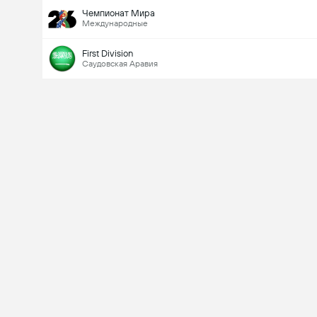
Чемпионат Мира
Международные
First Division
Саудовская Аравия
Last Goalscorer
V
X