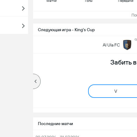
Матчи
Голы
Передачи
Пока
Следующая игра - King's Cup
с
Al Ula FC
Забить 
V
Последние матчи