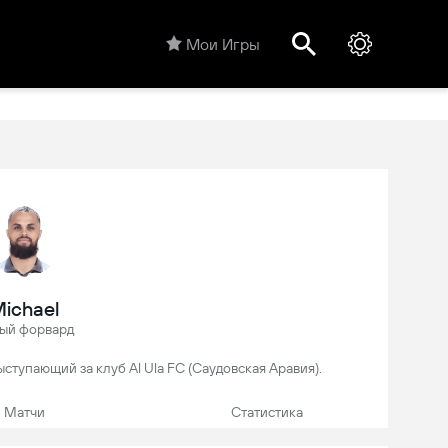
Мои Игры
ichael
ый форвард
выступающий за клуб Al Ula FC (Саудовская Аравия).
Матчи
Статистика