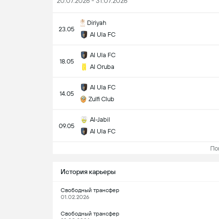
20.07.2026 - 31.07.2026
Diriyah
23.05
Al Ula FC
Al Ula FC
18.05
Al Oruba
Al Ula FC
14.05
Zulfi Club
Al-Jabil
09.05
Al Ula FC
Пока
История карьеры
Свободный трансфер
01.02.2026
Свободный трансфер