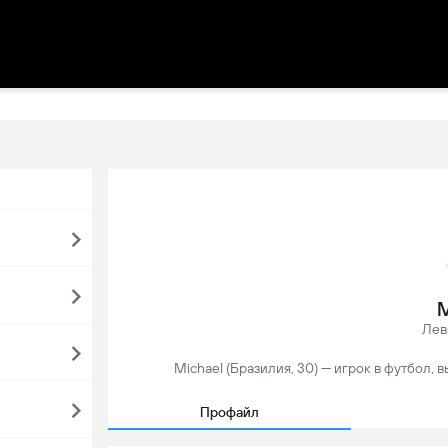
M
Лев
Michael (Бразилия, 30) — игрок в футбол, 
Профайл