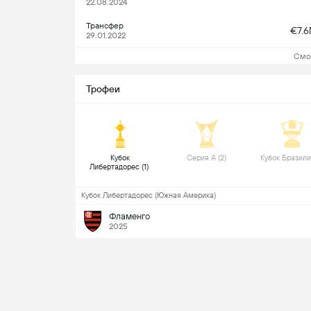
22.08.2024
Трансфер
€7.
29.01.2022
Смо
Трофеи
 Кубок 
 Серия А (2) 
Либертадорес (1) 
Кубок Либертадорес (Южная Америка)
Фламенго
2025