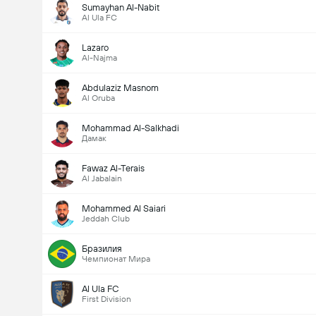
Sumayhan Al-Nabit
Al Ula FC
Lazaro
Al-Najma
Abdulaziz Masnom
Al Oruba
Mohammad Al-Salkhadi
Дамак
Fawaz Al-Terais
Al Jabalain
Mohammed Al Saiari
Jeddah Club
Бразилия
Чемпионат Мира
Al Ula FC
First Division