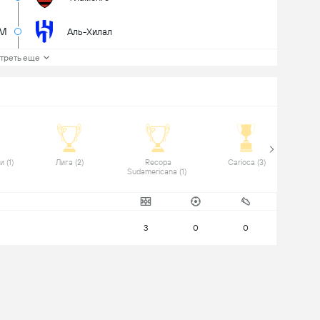
6M
Аль-Хилал
треть еще
 Кубок Бразилии (1) 
 Лига (2) 
 Recopa 
 Carioca (3) 
Sudamericana (1) 
3
0
0