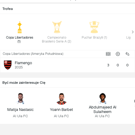
Trofea
 Copa Libertadores 
 Campeonato 
 Puchar Brazylii (1) 
(1) 
Brasileiro Serie A (2) 
Copa Libertadores (Ameryka Południowa)
Flamengo
3
0
0
2025
Być może zainteresuje Cię
Abdulmajeed Al
Matija Nastasic
Yoann Barbet
Sulaiheem
Al Ula FC
Al Ula FC
Al Ula FC