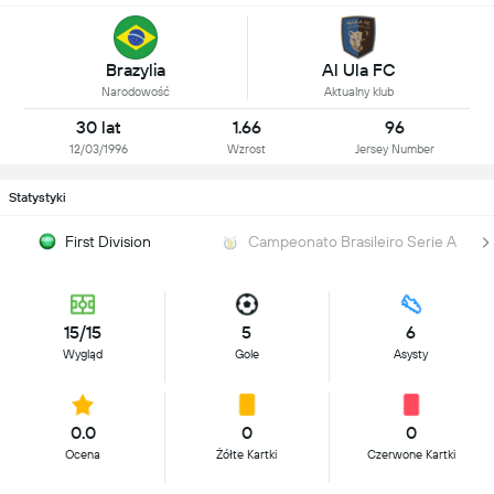
Brazylia
Al Ula FC
Narodowość
Aktualny klub
30 lat
1.66
96
12/03/1996
Wzrost
Jersey Number
Statystyki
First Division
Campeonato Brasileiro Serie A
15/15
5
6
Wygląd
Gole
Asysty
0.0
0
0
Ocena
Żółte Kartki
Czerwone Kartki