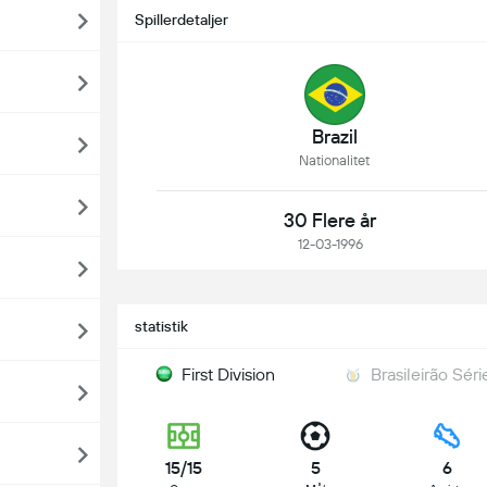
Spillerdetaljer
Brazil
Nationalitet
30 Flere år
12-03-1996
statistik
First Division
Brasileirão Séri
15/15
5
6