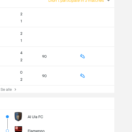
Didn't participate in 5 matches
2
1
2
1
4
90
2
0
90
2
e alle
Al Ula FC
Flamengo