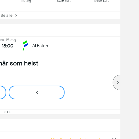
Rating
Gule kort
Røde kort
e alle
ns., 19. aug.
18:00
Al Fateh
når som helst
X