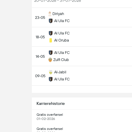
20-07-2026 - 31-07-2026
Diriyah
23-05
Al Ula FC
Al Ula FC
18-05
Al Oruba
Al Ula FC
14-05
Zulfi Club
Al-Jabil
09-05
Al Ula FC
S
Karrierehistorie
Gratis overførsel
01-02-2026
Gratis overførsel