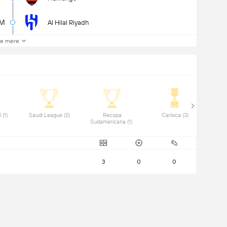
6M
Al Hilal Riyadh
e mere
 Copa do Brasil (1) 
 Saudi League (2) 
 Recopa 
 Carioca (3) 
Sudamericana (1) 
3
0
0