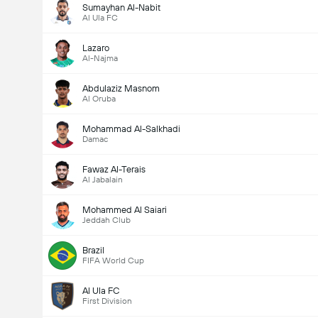
Sumayhan Al-Nabit
Al Ula FC
Lazaro
Al-Najma
Abdulaziz Masnom
Al Oruba
Mohammad Al-Salkhadi
Damac
Fawaz Al-Terais
Al Jabalain
Mohammed Al Saiari
Jeddah Club
Brazil
FIFA World Cup
Al Ula FC
First Division