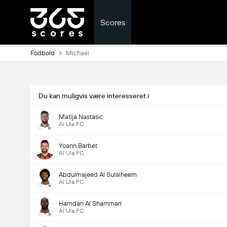
Scores
Fodbold
Michael
Du kan muligvis være interesseret i
Matija Nastasic
Al Ula FC
Yoann Barbet
Al Ula FC
Abdulmajeed Al Sulaiheem
Al Ula FC
Hamdan Al Shammari
Al Ula FC