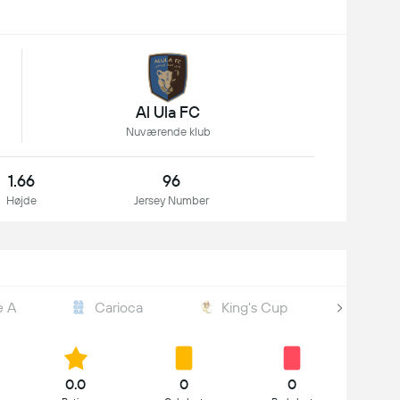
Al Ula FC
Nuværende klub
1.66
96
Højde
Jersey Number
e A
Carioca
King's Cup
Copa
0.0
0
0