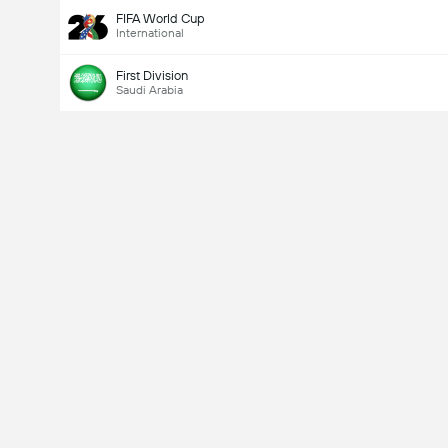
FIFA World Cup
International
First Division
Saudi Arabia
Last Goalscorer
V
X