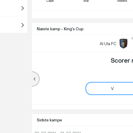
Caps
Mål
Assists
S
Næste kamp - King's Cup
o
Al Ula FC
Scorer 
V
Sidste kampe