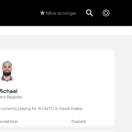
Mine scoringer
ichael
re fløjspiller
, currently playing for Al Ula FC in Saudi Arabia.
ndstikker
Statistik