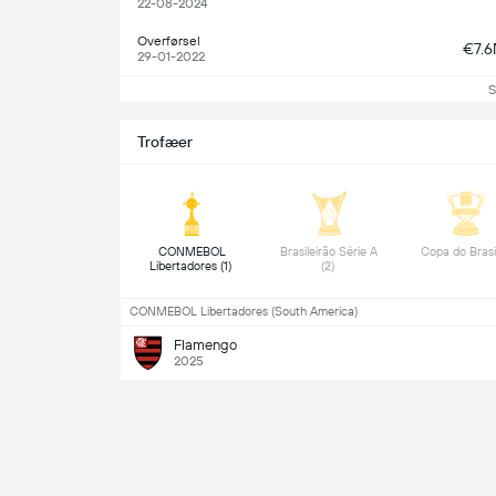
22-08-2024
Overførsel
€7.
29-01-2022
S
Trofæer
 CONMEBOL 
 Brasileirão Série A 
Libertadores (1) 
(2) 
CONMEBOL Libertadores (South America)
Flamengo
2025