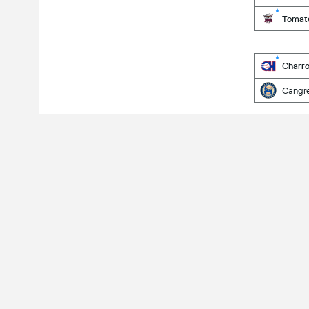
Tomate
Charro
Cangre