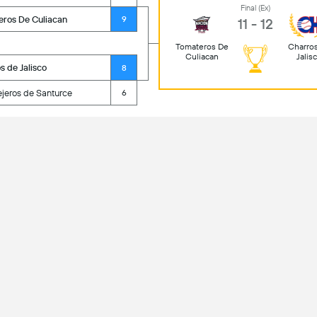
Final (Ex)
ros De Culiacan
9
11 - 12
Tomateros De
Charro
Culiacan
Jalis
s de Jalisco
8
jeros de Santurce
6