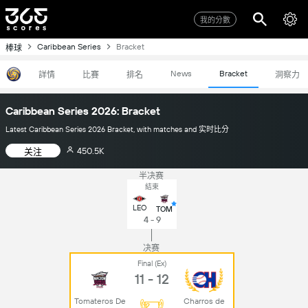
我的分數
Caribbean Series
Bracket
棒球
News
Bracket
詳情
比賽
排名
洞察力
Caribbean Series 2026: Bracket
Latest Caribbean Series 2026 Bracket, with matches and 实时比分
450.5K
关注
半决赛
結束
LEO
TOM
4 - 9
决赛
Final (Ex)
11 - 12
Tomateros De
Charros de