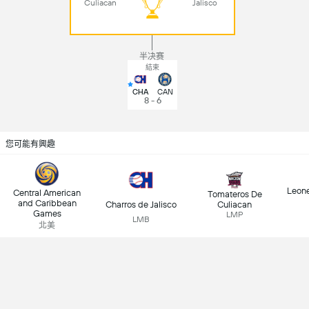
Culiacan
Jalisco
半决赛
結束
CHA
CAN
8 - 6
您可能有興趣
Leone
Central American
Tomateros De
and Caribbean
Charros de Jalisco
Culiacan
Games
LMP
LMB
北美