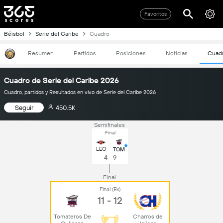
Favoritos
Béisbol
Serie del Caribe
Cuadro
Resumen
Partidos
Posiciones
Noticias
Cuad
Cuadro de Serie del Caribe 2026
Cuadro, partidos y Resultados en vivo de Serie del Caribe 2026
Seguir
450.5K
Semifinales
Final
LEO
TOM
4 - 9
Final
Final (Ex)
11 - 12
Tomateros De
Charros de