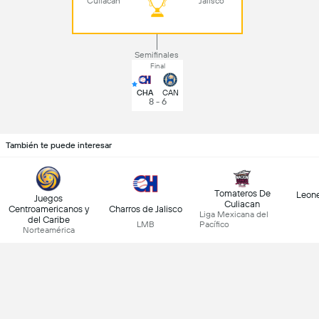
Culiacan
Jalisco
Semifinales
Final
CHA
CAN
8 - 6
También te puede interesar
Tomateros De
Leone
Juegos
Culiacan
Centroamericanos y
Charros de Jalisco
Liga Mexicana del
del Caribe
LMB
Pacífico
Norteamérica