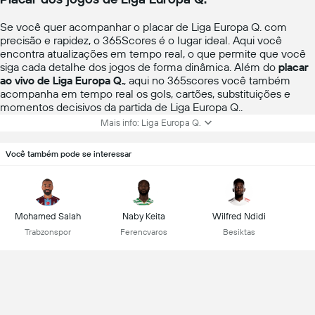
Se você quer acompanhar o placar de Liga Europa Q. com
precisão e rapidez, o 365Scores é o lugar ideal. Aqui você
encontra atualizações em tempo real, o que permite que você
siga cada detalhe dos jogos de forma dinâmica. Além do
placar
ao vivo de Liga Europa Q.
, aqui no 365scores você também
acompanha em tempo real os gols, cartões, substituições e
momentos decisivos da partida de Liga Europa Q..
Mais info: Liga Europa Q.
Você também pode se interessar
Mohamed Salah
Naby Keita
Wilfred Ndidi
Trabzonspor
Ferencvaros
Besiktas