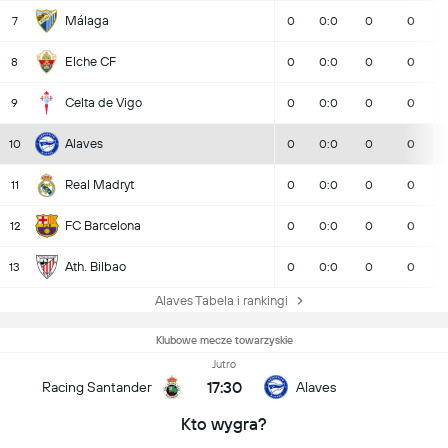
Málaga
7
0
0:0
0
0
Elche CF
8
0
0:0
0
0
Celta de Vigo
9
0
0:0
0
0
Alaves
10
0
0:0
0
0
Real Madryt
11
0
0:0
0
0
FC Barcelona
12
0
0:0
0
0
Ath. Bilbao
13
0
0:0
0
0
Alaves Tabela i rankingi
Klubowe mecze towarzyskie
Jutro
17:30
Racing Santander
Alaves
Kto wygra?