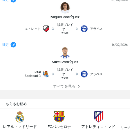
Miguel Rodríguez
移籍プレイ
ユトレヒト
アラベス
ヤー
€5M
確定
16/07/2026
Mikel Rodríguez
移籍プレイ
Real
ヤー
アラベス
Sociedad B
€2M
すべてを見る
こちらもお勧め
レアル・マドリード
FCバルセロナ
アトレティコ・マドリード
リー