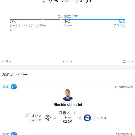
誰が勝つのでしょう?
合計票数: 839
29%
16%
55%
レーシング・サンタンデー
ドロー
アラベス
ル
前へ
次へ
移籍プレイヤー
確定
07/08/2026
Nicolás Valentini
移籍プレイ
フィオレン
ヤー
アラベス
ティーナ
€2.5M
確定
27/07/2026