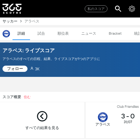
私のスコア
サッカー
アラベス
詳細
試合
順位表
ニュース
統
Bracket
アラベス: ライブスコア
アラベスのすべての日程、結果、ライブスコアが1つのアプリに
フォロー
3K
スコア概要
住む
Club Friendlies
3
-
0
31/07
アラベス
すべての結果を見る