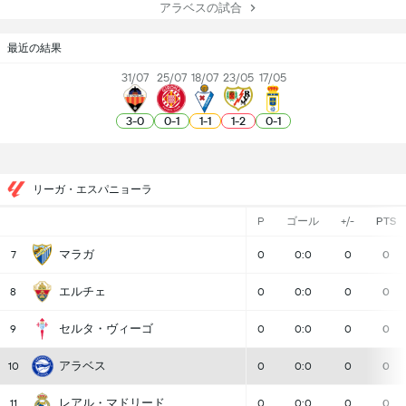
アラベスの試合
最近の結果
31/07
25/07
18/07
23/05
17/05
3
-
0
0
-
1
1
-
1
1
-
2
0
-
1
リーガ・エスパニョーラ
P
ゴール
+/-
PTS
マラガ
7
0
0:0
0
0
エルチェ
8
0
0:0
0
0
セルタ・ヴィーゴ
9
0
0:0
0
0
アラベス
10
0
0:0
0
0
レアル・マドリード
11
0
0:0
0
0