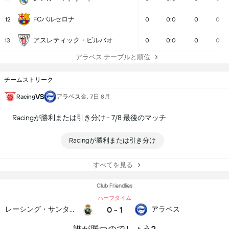
FCバルセロナ
12
0
0:0
0
0
アスレティック・ビルバオ
13
0
0:0
0
0
アラベス テーブルと順位
チームストリーク
VS
アラベス
金, 7日 8月
Racing
Racingが勝利または引き分け - 7/8 最後のマッチ
Racingが勝利または引き分け
すべてを見る
Club Friendlies
ハーフタイム
0
-
1
レーシング・サンタンデール
アラベス