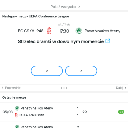
Pokaż wszystko
Następny mecz - UEFA Conference League
wt., 11 sie
17:30
FC CSKA 1948
Panathinaikos Ateny
Strzelec bramki w dowolnym momencie
V
X
Poprzednie
Dalej
Ostatnie mecze
Panathinaikos Ateny
1
05/08
90
7.4
CSKA 1948 Sofia
1
Panathinaikos Ateny
2