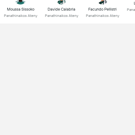
Moussa Sissoko
Davide Calabria
Facundo Pellistri
Pana
Panathinaikos Ateny
Panathinaikos Ateny
Panathinaikos Ateny