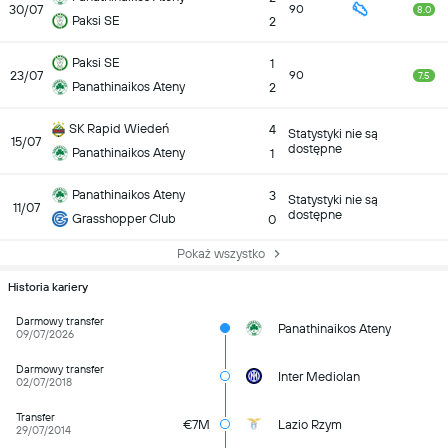
30/07
90
8.0
Paksi SE
2
Paksi SE
1
23/07
90
7.5
Panathinaikos Ateny
2
SK Rapid Wiedeń
4
Statystyki nie są
15/07
dostępne
Panathinaikos Ateny
1
Panathinaikos Ateny
3
Statystyki nie są
11/07
dostępne
Grasshopper Club
0
Pokaż wszystko
Historia kariery
Darmowy transfer
Panathinaikos Ateny
09/07/2026
Darmowy transfer
Inter Mediolan
02/07/2018
Transfer
€7M
Lazio Rzym
29/07/2014