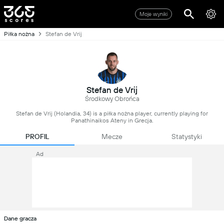
Moje wyniki
Piłka nożna
Stefan de Vrij
Stefan de Vrij
Środkowy Obrońca
Stefan de Vrij (Holandia, 34) is a piłka nożna player, currently playing for
Panathinaikos Ateny in Grecja.
PROFIL
Mecze
Statystyki
Ad
Dane gracza