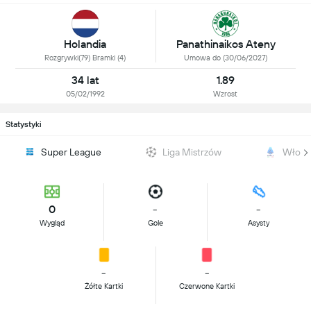
Holandia
Panathinaikos Ateny
Rozgrywki(79) Bramki (4)
Umowa do (30/06/2027)
34 lat
1.89
05/02/1992
Wzrost
Statystyki
Super League
Liga Mistrzów
Włoch
0
-
-
Wygląd
Gole
Asysty
-
-
Żółte Kartki
Czerwone Kartki