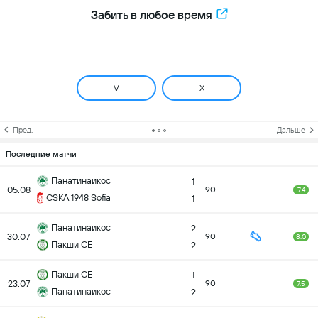
Забить в любое время
V
X
Пред.
Дальше
Последние матчи
Панатинаикос
1
05.08
90
7.4
CSKA 1948 Sofia
1
Панатинаикос
2
30.07
90
8.0
Пакши СЕ
2
Пакши СЕ
1
23.07
90
7.5
Панатинаикос
2