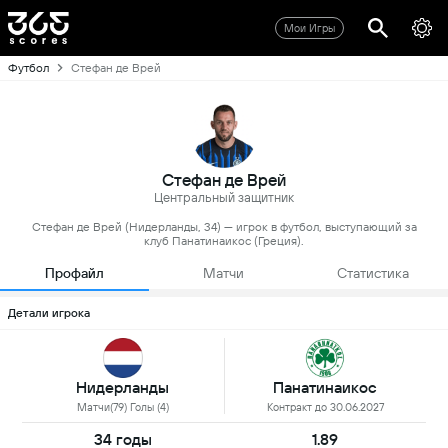
Мои Игры
Футбол
Стефан де Врей
Стефан де Врей
Центральный защитник
Стефан де Врей (Нидерланды, 34) — игрок в футбол, выступающий за
клуб Панатинаикос (Греция).
Профайл
Матчи
Статистика
Детали игрока
Нидерланды
Панатинаикос
Матчи(79) Голы (4)
Контракт до 30.06.2027
34 годы
1.89