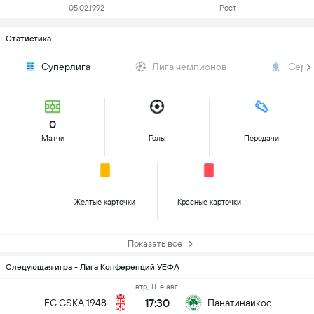
05.02.1992
Рост
Статистика
Суперлига
Лига чемпионов
Сери
0
-
-
Матчи
Голы
Передачи
-
-
Желтые карточки
Красные карточки
Показать все
Следующая игра - Лига Конференций УЕФА
втр, 11-е авг.
17:30
FC CSKA 1948
Панатинаикос