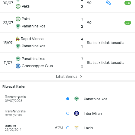
30/07
90
8.0
Paksi
2
Paksi
1
23/07
90
7.5
Panathinaikos
2
Rapid Vienna
4
15/07
Statistik tidak tersedia
Panathinaikos
1
Panathinaikos
3
11/07
Statistik tidak tersedia
Grasshopper Club
0
Lihat Semua
Riwayat Karier
Transfer gratis
Panathinaikos
09/07/2026
Transfer gratis
Inter Milan
02/07/2018
transfer
€7M
Lazio
29/07/2014