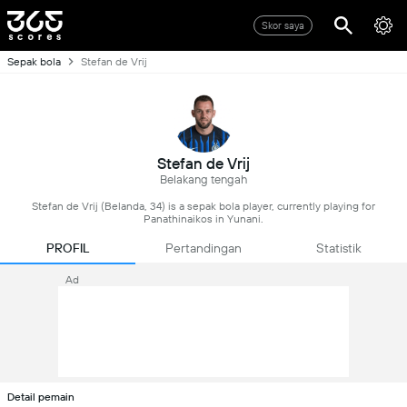
Skor saya
Sepak bola
Stefan de Vrij
Stefan de Vrij
Belakang tengah
Stefan de Vrij (Belanda, 34) is a sepak bola player, currently playing for
Panathinaikos in Yunani.
PROFIL
Pertandingan
Statistik
Ad
Detail pemain