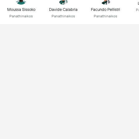
Moussa Sissoko
Davide Calabria
Facundo Pellistri
P
Panathinaikos
Panathinaikos
Panathinaikos