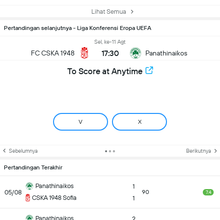
Lihat Semua
Pertandingan selanjutnya - Liga Konferensi Eropa UEFA
Sel, ke-11 Agt
17:30
FC CSKA 1948
Panathinaikos
To Score at Anytime
V
X
Sebelumnya
Berikutnya
Pertandingan Terakhir
Panathinaikos
1
05/08
90
7.4
CSKA 1948 Sofia
1
Panathinaikos
2