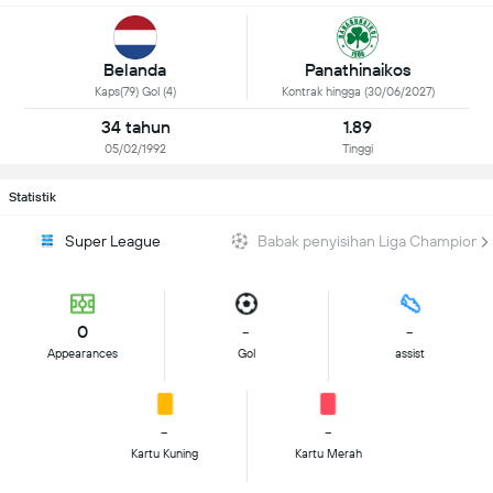
Belanda
Panathinaikos
Kaps(79) Gol (4)
Kontrak hingga (30/06/2027)
34 tahun
1.89
05/02/1992
Tinggi
Statistik
Super League
Babak penyisihan Liga Champions
0
-
-
Appearances
Gol
assist
-
-
Kartu Kuning
Kartu Merah