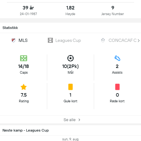
39 år
1.82
9
24-01-1987
Høyde
Jersey Number
Statistikk
MLS
Leagues Cup
CONCACAF Cha
14/18
10(2Pk)
2
Caps
Mål
Assists
7.5
1
0
Rating
Gule kort
Røde kort
Se alle
Neste kamp - Leagues Cup
sun, 9. aug.