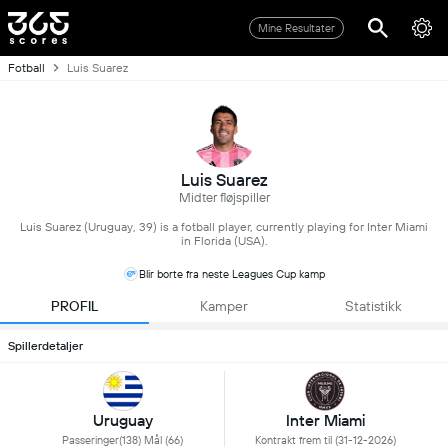
Mine Resultater
Fotball
Luis Suarez
Luis Suarez
Midter fløjspiller
Luis Suarez (Uruguay, 39) is a fotball player, currently playing for Inter Miami
in Florida (USA).
Blir borte fra neste Leagues Cup kamp
PROFIL
Kamper
Statistikk
Spillerdetaljer
Inter Miami
Uruguay
Kontrakt frem til (31-12-2026)
Passeringer(138) Mål (66)