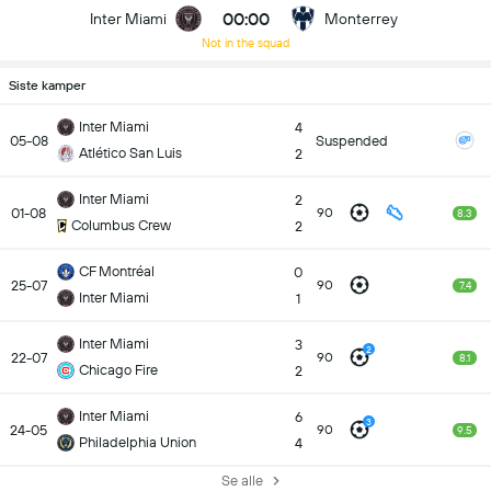
00:00
Inter Miami
Monterrey
Not in the squad
Siste kamper
Inter Miami
4
05-08
Suspended
Atlético San Luis
2
Inter Miami
2
01-08
90
8.3
Columbus Crew
2
CF Montréal
0
25-07
90
7.4
Inter Miami
1
Inter Miami
3
2
22-07
90
8.1
Chicago Fire
2
Inter Miami
6
3
24-05
90
9.5
Philadelphia Union
4
Se alle