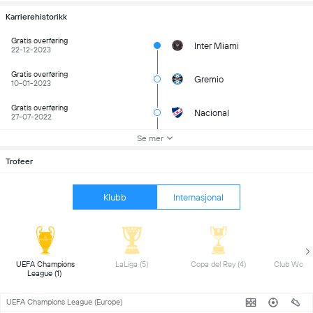
Karrierehistorikk
Gratis overføring
Inter Miami
22-12-2023
Gratis overføring
Gremio
10-01-2023
Gratis overføring
Nacional
27-07-2022
Se mer
Trofeer
Klubb
Internasjonal
 UEFA Champions 
 LaLiga (5) 
 Copa del Rey (4) 
League (1) 
UEFA Champions League (Europe)