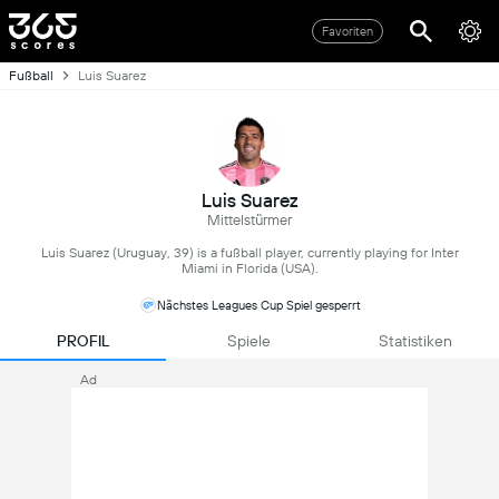
Favoriten
Fußball
Luis Suarez
Luis Suarez
Mittelstürmer
Luis Suarez (Uruguay, 39) is a fußball player, currently playing for Inter
Miami in Florida (USA).
Nächstes Leagues Cup Spiel gesperrt
PROFIL
Spiele
Statistiken
Ad