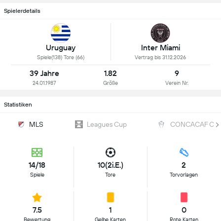
Spielerdetails
Inter Miami
Uruguay
Vertrag bis 31.12.2026
Spiele(138) Tore (66)
39 Jahre
1.82
9
24.01.1987
Größe
Verein Nr.
Statistiken
MLS
Leagues Cup
CONCACAF Cha
14/18
10(2i.E.)
2
Spiele
Tore
Torvorlagen
7.5
1
0
Bewertung
Gelbe Karten
Rote Karten