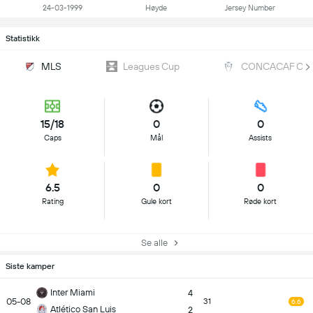
24-03-1999
Høyde
Jersey Number
Statistikk
MLS
Leagues Cup
CONCACAF Cha
15/18
0
0
Caps
Mål
Assists
6.5
0
0
Rating
Gule kort
Røde kort
Se alle
Siste kamper
Inter Miami
4
05-08
31
6.6
Atlético San Luis
2