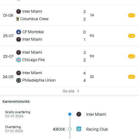
Inter Miami
2
01-08
74
6.7
Columbus Crew
2
CF Montréal
0
25-07
90
6.8
Inter Miami
1
Inter Miami
3
22-07
90
6.2
Chicago Fire
2
Inter Miami
6
24-05
23
6.5
Philadelphia Union
4
Se alle
Karrierehistorikk
Gratis overføring
Inter Miami
03-01-2026
Overføring
€800K
Racing Club
07-01-2022