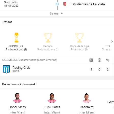
Slutt på lån
Estudiantes de La Plata
01-01-2022
Se mer
Trofeer
 CONMEBOL 
 Recopa 
 Copa de la Liga 
 Trofeo 
Sudamericana (1) 
Sudamericana (1) 
Profesional (1) 
CONMEBOL Sudamericana (South America)
Racing Club
9
0
2
2024
Du kan være interessert i
Ger
Lionel Messi
Luis Suarez
Casemiro
Inter Miami
Inter Miami
Inter Miami