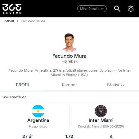
Mine Resultater
Fotball
Facundo Mura
Facundo Mura
Højrebak
Facundo Mura (Argentina, 27) is a fotball player, currently playing for Inter
Miami in Florida (USA).
PROFIL
Kamper
Statistikk
Spillerdetaljer
Inter Miami
Argentina
Kontrakt frem til (30-06-2029)
Nasjonalitet
27 år
1.72
4