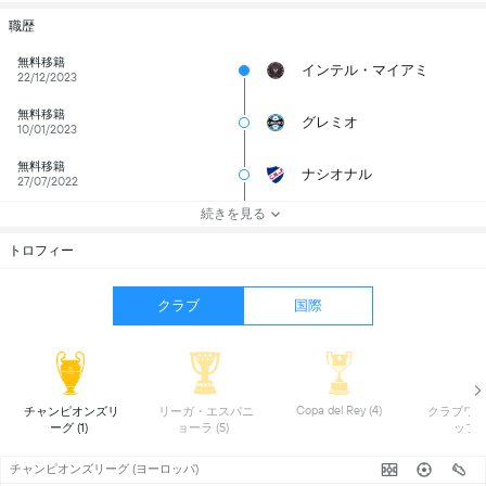
職歴
無料移籍
インテル・マイアミ
22/12/2023
無料移籍
グレミオ
10/01/2023
無料移籍
ナシオナル
27/07/2022
続きを見る
トロフィー
クラブ
国際
 Copa del Rey (4) 
 チャンピオンズリ
 リーガ・エスパニ
 クラブワ
ーグ (1) 
ョーラ (5) 
チャンピオンズリーグ (ヨーロッパ)