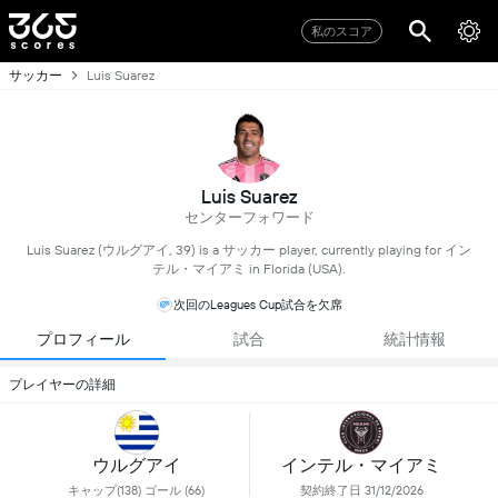
私のスコア
サッカー
Luis Suarez
Luis Suarez
センターフォワード
Luis Suarez (ウルグアイ, 39) is a サッカー player, currently playing for イン
テル・マイアミ in Florida (USA).
次回のLeagues Cup試合を欠席
プロフィール
試合
統計情報
プレイヤーの詳細
インテル・マイアミ
ウルグアイ
契約終了日 31/12/2026
キャップ(138) ゴール (66)