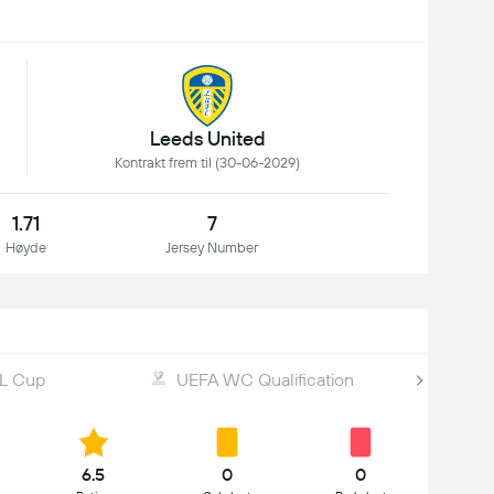
Leeds United
Kontrakt frem til (30-06-2029)
1.71
7
Høyde
Jersey Number
L Cup
UEFA WC Qualification
6.5
0
0