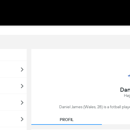
Dan
Højr
Daniel James (Wales, 28) is a fotball pla
PROFIL