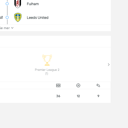
Fulham
8M
Leeds United
Se mer
 Premier League 2 
(1) 
36
12
9