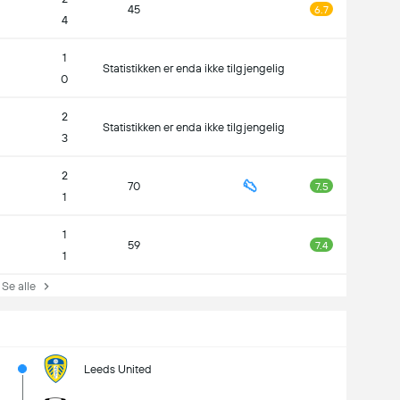
45
6.7
4
1
Statistikken er enda ikke tilgjengelig
0
2
Statistikken er enda ikke tilgjengelig
3
2
70
7.5
1
1
59
7.4
1
e alle
Leeds United