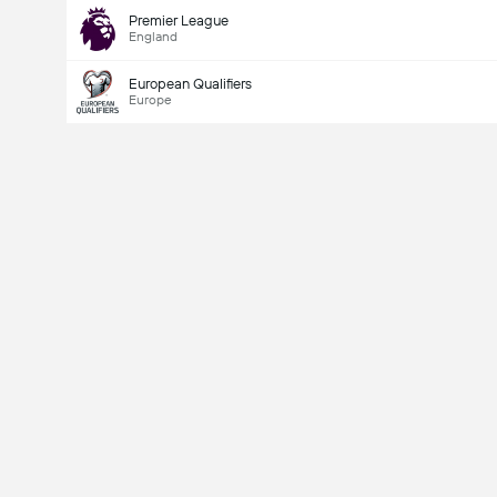
Premier League
England
European Qualifiers
Europe
Last Goalscorer
V
X