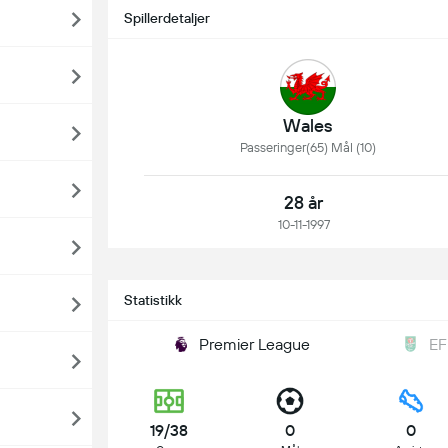
Spillerdetaljer
Wales
Passeringer(65) Mål (10)
28 år
10-11-1997
Statistikk
Premier League
EF
19/38
0
0