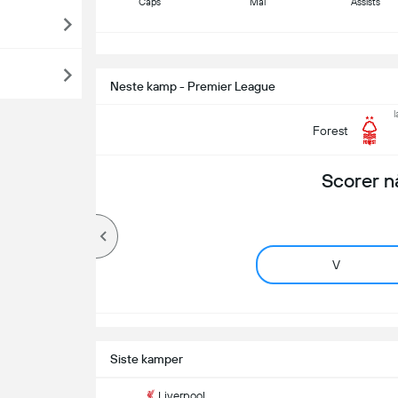
Caps
Mål
Assists
S
Neste kamp - Premier League
l
Forest
Scorer n
V
Siste kamper
Liverpool