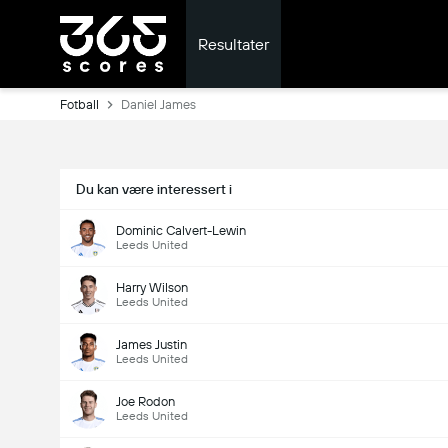
Resultater
Fotball
Daniel James
Du kan være interessert i
Dominic Calvert-Lewin
Leeds United
Harry Wilson
Leeds United
James Justin
Leeds United
Joe Rodon
Leeds United