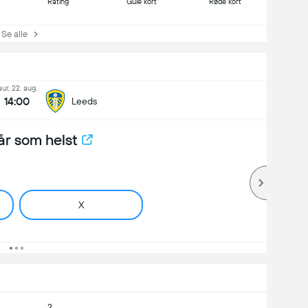
Rating
Gule kort
Røde kort
e alle
aur, 22. aug.
14:00
Leeds
år som helst
X
2