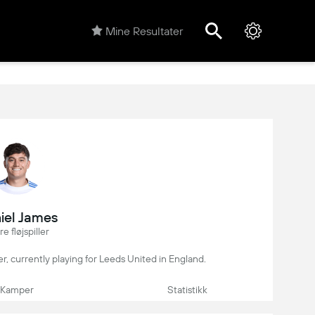
Mine Resultater
iel James
e fløjspiller
yer, currently playing for Leeds United in England.
Kamper
Statistikk