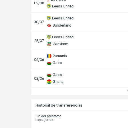
02/08
Leeds United
Leeds United
30/07
Sunderland
Leeds United
25/07
Wrexham
Rumania
06/06
Gales
Gales
02/06
Ghana
Ve
Historial de transferencias
Fin del préstamo
01/06/2023