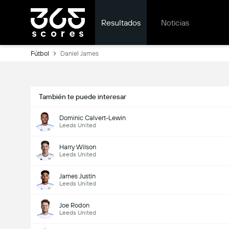
Resultados
Noticias
Fútbol
Daniel James
También te puede interesar
Dominic Calvert-Lewin
Leeds United
Harry Wilson
Leeds United
James Justin
Leeds United
Joe Rodon
Leeds United