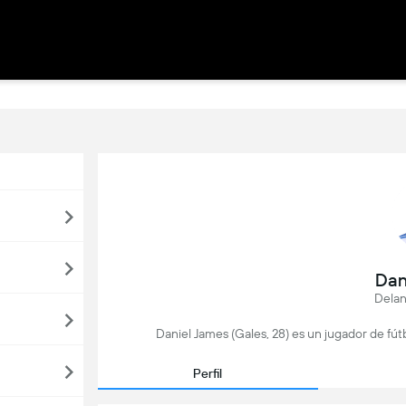
Dan
Delan
Daniel James (Gales, 28) es un jugador de fút
Perfil