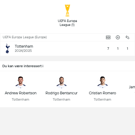
 UEFA Europa 
League (1) 
UEFA Europa League (Europe)
Tottenham
7
1
1
2024/2025
Du kan være interessert i
Ja
Andrew Robertson
Rodrigo Bentancur
Cristian Romero
Tottenham
Tottenham
Tottenham