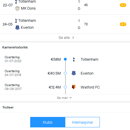
Tottenham
1
22-07
45
6.7
MK Dons
0
Tottenham
1
24-05
72
6.7
Everton
0
Se alle
Karrierehistorikk
Overføring
€58M
Tottenham
01-07-2022
Overføring
€40.5M
Everton
24-07-2018
Overføring
€12.4M
Watford FC
08-08-2017
Se mer
Trofeer
Klubb
Internasjonal