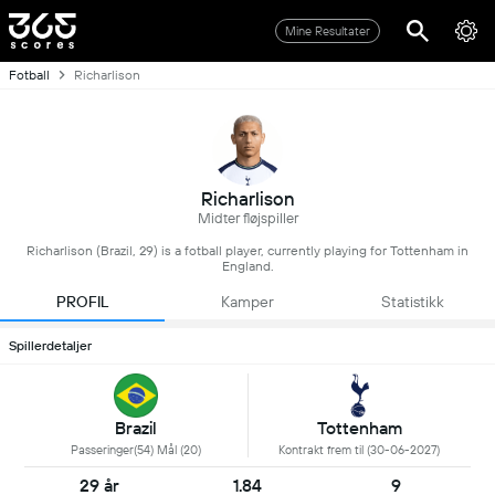
Mine Resultater
Fotball
Richarlison
Richarlison
Midter fløjspiller
Richarlison (Brazil, 29) is a fotball player, currently playing for Tottenham in
England.
PROFIL
Kamper
Statistikk
Spillerdetaljer
Brazil
Tottenham
Passeringer(54) Mål (20)
Kontrakt frem til (30-06-2027)
29 år
1.84
9