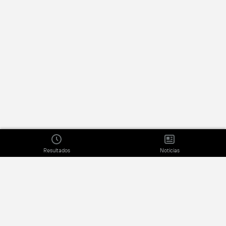
Resultados
Noticias