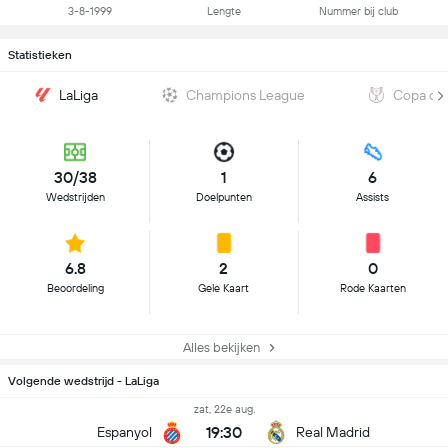
3-8-1999
Lengte
Nummer bij club
Statistieken
LaLiga
Champions League
Copa del
30/38
1
6
Wedstrijden
Doelpunten
Assists
6.8
2
0
Beoordeling
Gele Kaart
Rode Kaarten
Alles bekijken
Volgende wedstrijd - LaLiga
zat, 22e aug.
19:30
Espanyol
Real Madrid