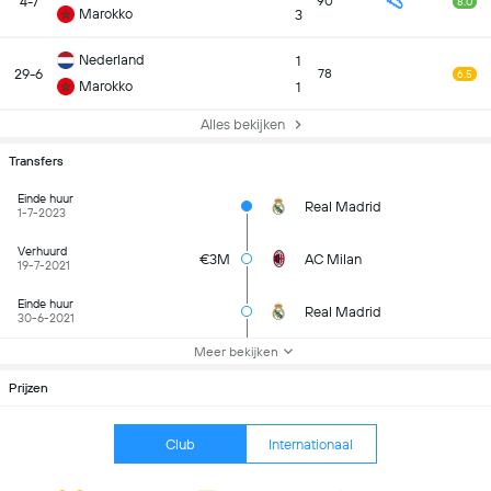
4-7
90
8.0
Marokko
3
Nederland
1
29-6
78
6.5
Marokko
1
Alles bekijken
Transfers
Einde huur
Real Madrid
1-7-2023
Verhuurd
€3M
AC Milan
19-7-2021
Einde huur
Real Madrid
30-6-2021
Meer bekijken
Prijzen
Club
Internationaal