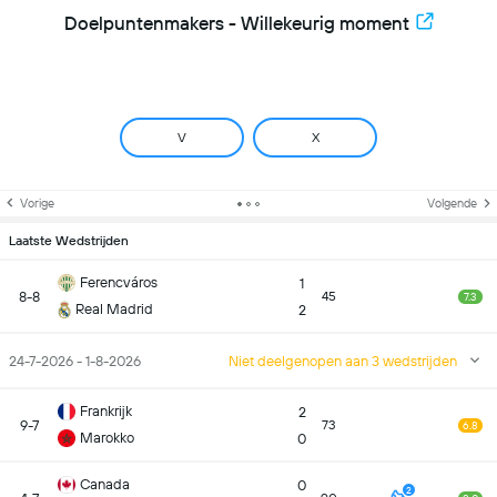
Doelpuntenmakers - Willekeurig moment
V
X
Vorige
Volgende
Laatste Wedstrijden
Ferencváros
1
8-8
45
7.3
Real Madrid
2
24-7-2026 - 1-8-2026
Niet deelgenopen aan 3 wedstrijden
Frankrijk
2
9-7
73
6.8
Marokko
0
Canada
0
2