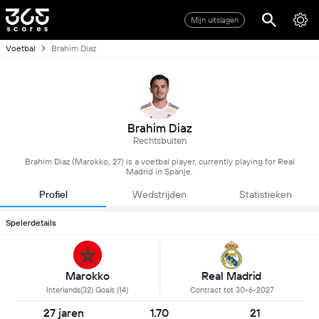
Mijn uitslagen
Voetbal
Brahim Diaz
Brahim Diaz
Rechtsbuiten
Brahim Diaz (Marokko, 27) is a voetbal player, currently playing for Real
Madrid in Spanje.
Profiel
Wedstrijden
Statistieken
Spelerdetails
Marokko
Real Madrid
Interlands(32) Goals (14)
Contract tot 30-6-2027
27 jaren
1.70
21