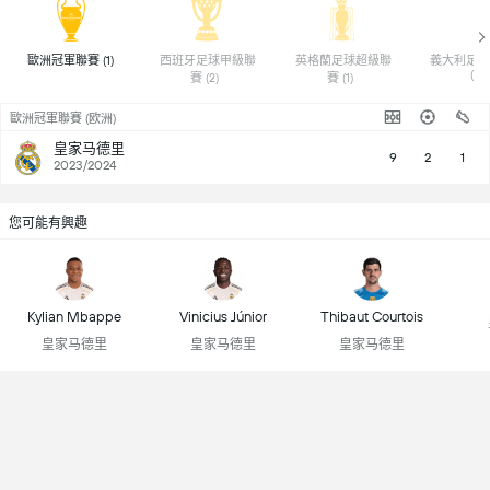
 歐洲冠軍聯賽 (1) 
 西班牙足球甲級聯
 英格蘭足球超級聯
 義大利足球
(1) 
賽 (2) 
賽 (1) 
歐洲冠軍聯賽 (欧洲)
皇家马德里
9
2
1
2023/2024
您可能有興趣
Kylian Mbappe
Vinicius Júnior
Thibaut Courtois
皇家马德里
皇家马德里
皇家马德里