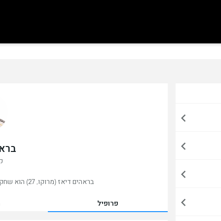
בראה
קי
בראהים דיאז (מרוקו, 27) הוא שחקן כדורגל ,כרגע משחק בריאל מדריד, ספרד.
פרופיל
מ