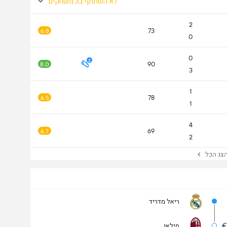
לא השתתף ב3 משחקים
2
73
6.8
0
0
2
90
8.0
3
1
78
6.5
1
4
69
6.7
2
ג הכל
ריאל מדריד
מילאן