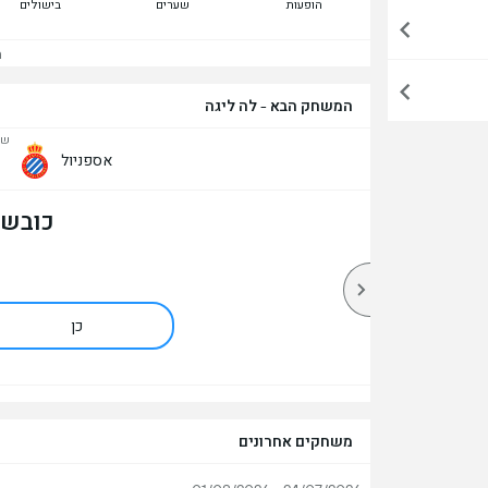
הופעות
שערים
בישולים
הצ
המשחק הבא - לה ליגה
שבת, 
אספניול
כובש 
כן
משחקים אחרונים