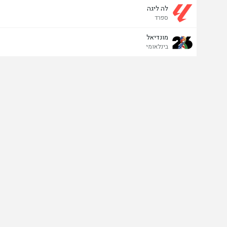
לה ליגה
ספרד
מונדיאל
בינלאומי
כובש אחרון
כן
לא