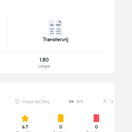
Transfervrij
1.80
Lengte
Copa del Rey
WK
WK-kwalifi
6.7
0
0