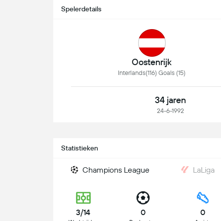
Spelerdetails
Oostenrijk
Interlands(116) Goals (15)
34 jaren
24-6-1992
Statistieken
Champions League
LaLiga
3/14
0
0