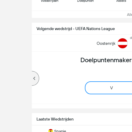
Wedstrijden
Doelpunten
Assists
Alle
Volgende wedstrijd - UEFA Nations League
d
Oostenrijk
Doelpuntenmakers
V
Laatste Wedstrijden
Spanje