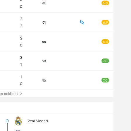
90
6.0
0
3
61
6.9
3
2
66
6.5
0
3
58
7.0
1
1
45
7.0
0
s bekijken
Real Madrid