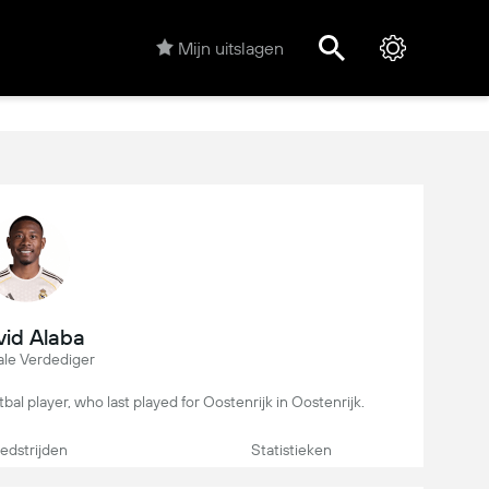
Mijn uitslagen
id Alaba
ale Verdediger
tbal player, who last played for Oostenrijk in Oostenrijk.
dstrijden
Statistieken