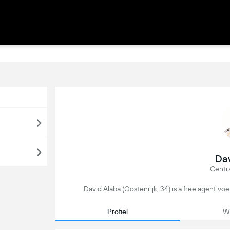
Dav
Centr
David Alaba (Oostenrijk, 34) is a free agent voe
Profiel
We