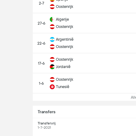
2-7
Oostenrijk
Algerije
27-6
Oostenrijk
Argentinië
22-6
Oostenrijk
Oostenrijk
17-6
Jordanië
Oostenrijk
1-6
Tunesië
Alle
Transfers
Transfervrij
1-7-2021