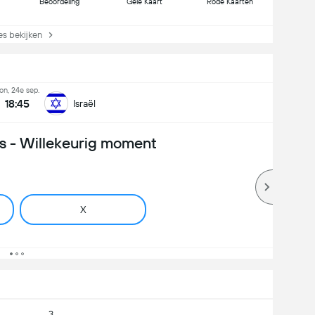
Beoordeling
Gele Kaart
Rode Kaarten
s bekijken
on, 24e sep.
18:45
Israël
 - Willekeurig moment
X
3