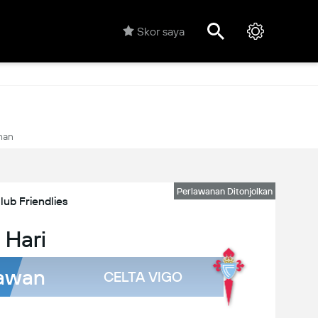
Skor saya
han
Perlawanan Ditonjolkan
lub Friendlies
 Hari
awan
CELTA VIGO