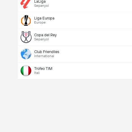
LaLiga
Sepanyol
Liga Europa
Europe
Copa del Rey
Sepanyol
Club Friendlies
International
Trofeo TIM
Itali