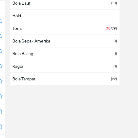
Bola Lisut
Armenia
(31)
Hoki
Aruba
Tenis
Asia
(
10
/79)
Bola Sepak Amerika
Australia
(1)
Bola Baling
Austria
(1)
Ragbi
Azerbaijan
(1)
Bola Tampar
Bahamas
(22)
Bahrain
Bangladesh
Barbados
Belanda