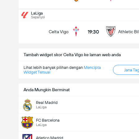
Jumlah gol dalam perlawanan (2.5)
LaLiga
Sepanyol
19:30
Celta Vigo
Athletic Bi
Under
Over
Tambah widget skor Celta Vigo ke laman web anda
Lihat lebih banyak pilihan dengan
Mencipta
Jana Ta
Widget Tersuai
Anda Mungkin Berminat
Real Madrid
LaLiga
FC Barcelona
LaLiga
Atletico Madrid