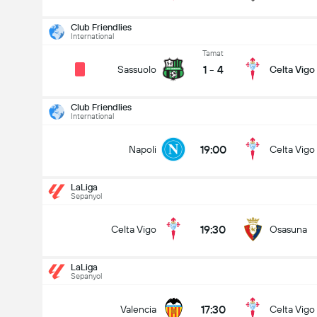
Club Friendlies
International
Tamat
1
-
4
Sassuolo
Celta Vigo
Club Friendlies
International
19:00
Napoli
Celta Vigo
LaLiga
Sepanyol
19:30
Celta Vigo
Osasuna
LaLiga
Sepanyol
LaLiga
16/08
17:30
Valencia
Celta Vigo
19:30
Celta Vigo
Osasuna