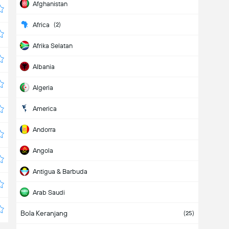
Afghanistan
Africa
(2)
Afrika Selatan
Albania
Algeria
America
Andorra
Angola
Antigua & Barbuda
Arab Saudi
Bola Keranjang
Argentina
(7)
(25)