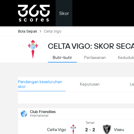
Skor
Bola Sepak
Celta Vigo
CELTA VIGO: SKOR SE
Butir-butir
Perlawanan
Kedudu
Pandangan keseluruhan
Keputusan
L
skor
Club Friendlies
International
Tamat
2
-
2
Celta Vigo
Viseu