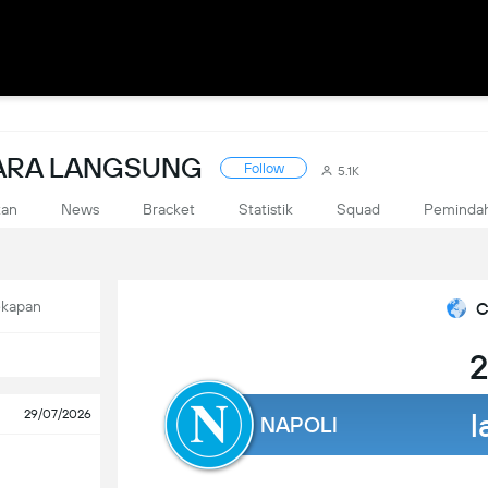
CARA LANGSUNG
Follow
5.1K
kan
News
Bracket
Statistik
Squad
Peminda
ekapan
C
2
l
29/07/2026
NAPOLI