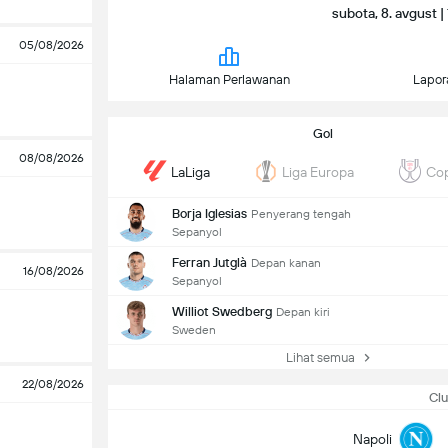
subota, 8. avgust | 
05/08/2026
Halaman Perlawanan
Lapor
Gol
08/08/2026
LaLiga
Liga Europa
Cop
Borja Iglesias
Penyerang tengah
Sepanyol
Ferran Jutglà
Depan kanan
16/08/2026
Sepanyol
Williot Swedberg
Depan kiri
Sweden
Lihat semua
22/08/2026
Clu
Napoli