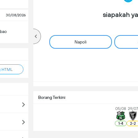
siapakah y
30/08/2026
lbao
Napoli
g HTML
Borang Terkini
05/08
29/07
1
-
4
2
-
2