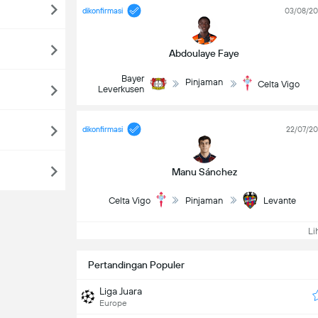
dikonfirmasi
03/08/2
Abdoulaye Faye
Bayer
Pinjaman
Celta Vigo
Leverkusen
dikonfirmasi
22/07/2
Manu Sánchez
Celta Vigo
Pinjaman
Levante
Lih
Pertandingan Populer
Liga Juara
Europe