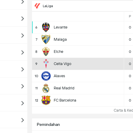
LaLiga
P
Levante
6
0
Malaga
7
0
Elche
8
0
Celta Vigo
9
0
Alaves
10
0
Real Madrid
11
0
FC Barcelona
12
0
Carta & Ked
Pemindahan