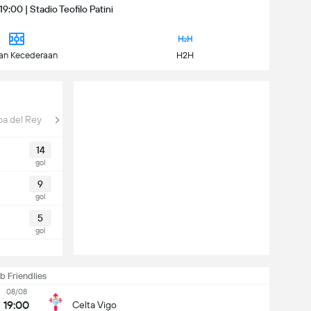
19:00 | Stadio Teofilo Patini
an Kecederaan
H2H
a del Rey
14
gol
9
gol
5
gol
b Friendlies
08/08
19:00
Celta Vigo