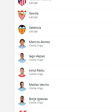
LaLiga
Sevilla
LaLiga
Valencia
LaLiga
Marcos Alonso
Celta Vigo
Iago Aspas
Celta Vigo
Ionut Radu
Celta Vigo
Matías Vecino
Celta Vigo
Borja Iglesias
Celta Vigo