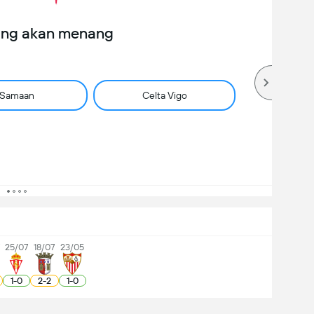
ang akan menang
Samaan
Celta Vigo
25/07
18/07
23/05
1
-
0
2
-
2
1
-
0