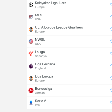
Kelayakan Liga Juara
Europe
MLS
USA
UEFA Europa League Qualifiers
Europe
NWSL
USA
LaLiga
Sepanyol
Liga Perdana
England
Liga Europa
Europe
Bundesliga
Jerman
Serie A
Itali