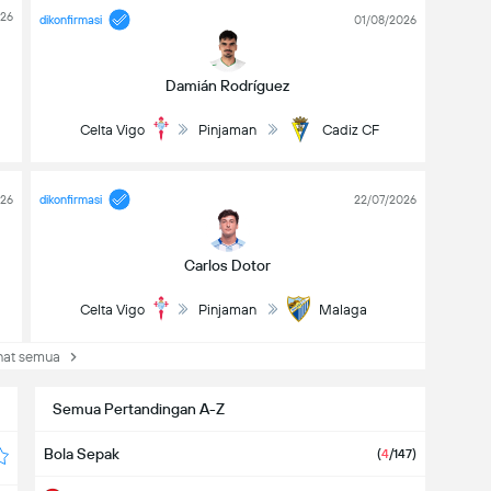
026
dikonfirmasi
01/08/2026
Damián Rodríguez
Celta Vigo
Pinjaman
Cadiz CF
026
dikonfirmasi
22/07/2026
Carlos Dotor
Celta Vigo
Pinjaman
Malaga
at semua
Semua Pertandingan A-Z
Bola Sepak
(
4
/147)