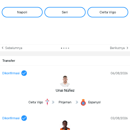
Napoli
Seri
Celta Vigo
Sebelumnya
Berikutnya
Transfer
Dikonfirmasi
06/08/2026
Unai Núñez
Celta Vigo
Pinjaman
Espanyol
Dikonfirmasi
03/08/2026