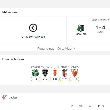
Ikhtisar skor
Club Friendlies
1
-
4
05/08
Sassuolo
Lihat Semua Hasil
Pertandingan Celta Vigo
Formulir Terbaru
05/08
29/07
25/07
18/07
23/05
1
-
4
2
-
2
1
-
0
2
-
2
1
-
0
LaLiga
P
GK
+/-
PTS