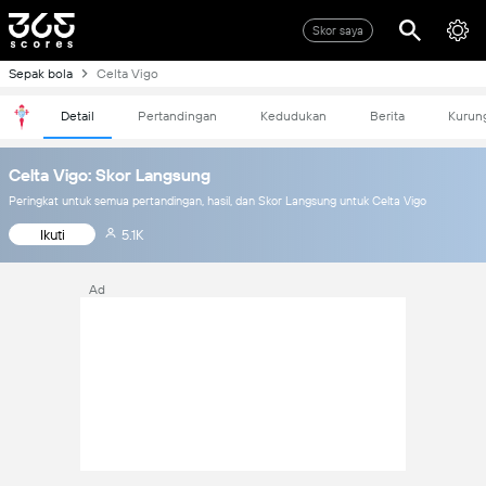
Skor saya
Sepak bola
Celta Vigo
Detail
Pertandingan
Kedudukan
Berita
Kurun
Celta Vigo: Skor Langsung
Peringkat untuk semua pertandingan, hasil, dan Skor Langsung untuk Celta Vigo
Ikuti
5.1K
Ad