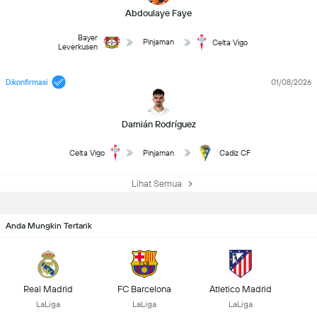
Abdoulaye Faye
Bayer
Pinjaman
Celta Vigo
Leverkusen
Dikonfirmasi
01/08/2026
Damián Rodríguez
Celta Vigo
Pinjaman
Cadiz CF
Lihat Semua
Anda Mungkin Tertarik
Real Madrid
FC Barcelona
Atletico Madrid
LaLiga
LaLiga
LaLiga