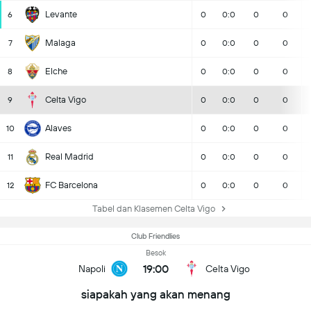
Levante
6
0
0:0
0
0
Malaga
7
0
0:0
0
0
Elche
8
0
0:0
0
0
Celta Vigo
9
0
0:0
0
0
Alaves
10
0
0:0
0
0
Real Madrid
11
0
0:0
0
0
FC Barcelona
12
0
0:0
0
0
Tabel dan Klasemen Celta Vigo
Club Friendlies
Besok
19:00
Napoli
Celta Vigo
siapakah yang akan menang