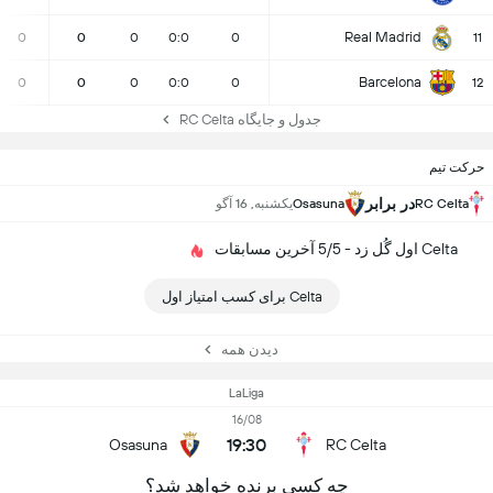
Real Madrid
0
0
0
0:0
0
11
Barcelona
0
0
0
0:0
0
12
جدول و جایگاه RC Celta
حرکت تیم
در برابر
RC Celta
Osasuna
یکشنبه, 16 آگو
Celta اول گُل زد - 5/5 آخرین مسابقات
Celta برای کسب امتیاز اول
دیدن همه
LaLiga
16/08
19:30
Osasuna
RC Celta
چه کسی برنده خواهد شد؟