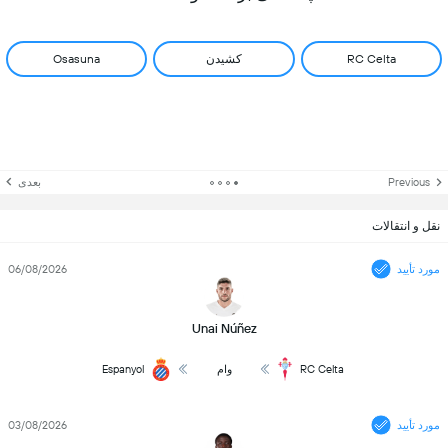
RC Celta
کشیدن
Osasuna
Previous
بعدی
نقل و انتقالات
مورد تأیید
06/08/2026
Unai Núñez
RC Celta
وام
Espanyol
مورد تأیید
03/08/2026