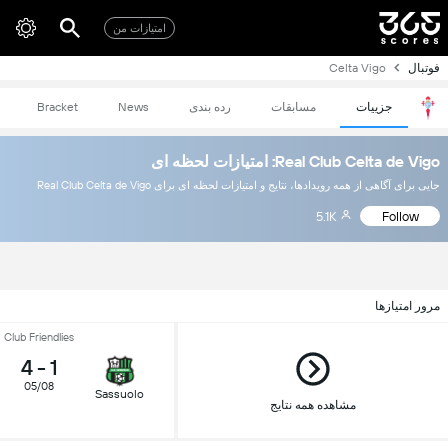
امتیازات من
فوتبال
Celta Vigo
جزییات
مسابقات
رده بندی
News
Bracket
Real Club Celta de Vigo: امتیازات لحظه ای
جایی برای آگاهی از همه رویدادها، نتایج و امتیازات لحظه ای برای Real Club Celta de Vigo
5.1K
Follow
مرور امتیازها
Club Friendlies
4
-
1
05/08
Sassuolo
مشاهده همه نتایج