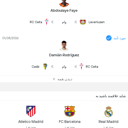
Abdoulaye Faye
Leverkusen
وام
RC Celta
مورد تأیید
01/08/2026
Damián Rodríguez
RC Celta
وام
Cadiz
دیدن همه
شاید علاقمند باشید به
Atletico Madrid
FC Barcelona
Real Madrid
LaLiga
LaLiga
LaLiga