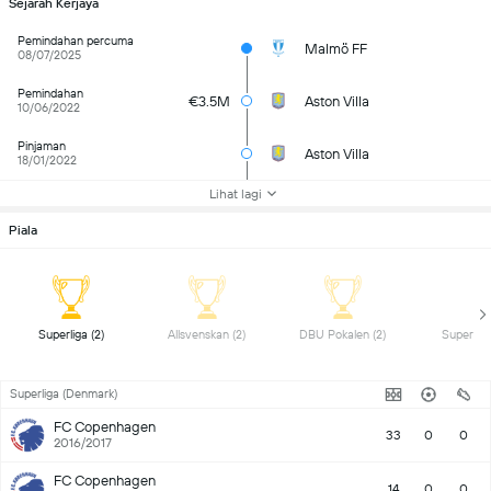
Sejarah Kerjaya
Pemindahan percuma
Malmö FF
08/07/2025
Pemindahan
€3.5M
Aston Villa
10/06/2022
Pinjaman
Aston Villa
18/01/2022
Lihat lagi
Piala
 Superliga (2) 
 Allsvenskan (2) 
 DBU Pokalen (2) 
Superliga (Denmark)
FC Copenhagen
33
0
0
2016/2017
FC Copenhagen
14
0
0