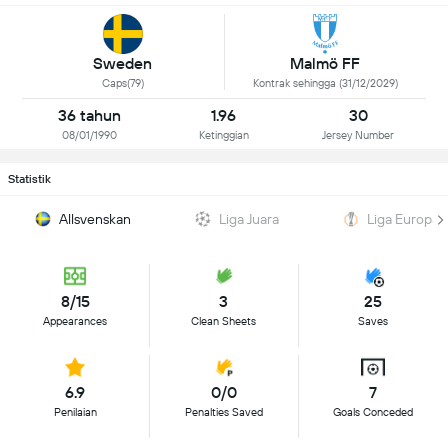
Sweden
Malmö FF
Caps(79)
Kontrak sehingga (31/12/2029)
36 tahun
1.96
30
08/01/1990
Ketinggian
Jersey Number
Statistik
Allsvenskan
Liga Juara
Liga Europa
8/15
3
25
Appearances
Clean Sheets
Saves
6.9
0/0
7
Penilaian
Penalties Saved
Goals Conceded