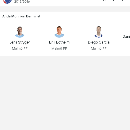
2015/2016
Anda Mungkin Berminat
Daní
Jens Stryger
Erik Botheim
Diego García
Malmö FF
Malmö FF
Malmö FF