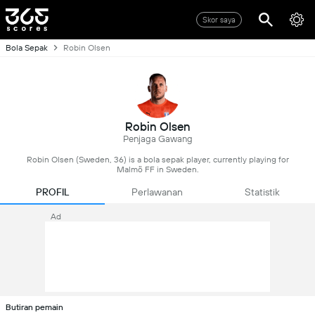
Skor saya
Bola Sepak
Robin Olsen
Robin Olsen
Penjaga Gawang
Robin Olsen (Sweden, 36) is a bola sepak player, currently playing for
Malmö FF in Sweden.
PROFIL
Perlawanan
Statistik
Ad
Butiran pemain