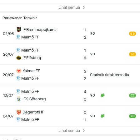
Lihat semua
Perlawanan Terakhir
IF Brommapojkarna
1
02/08
90
6.6
Malmö FF
2
Malmö FF
1
26/07
90
6.1
IF Elfsborg
2
Kalmar FF
2
20/07
Statistik tidak tersedia
Malmö FF
2
Malmö FF
4
12/07
90
7.7
IFK Göteborg
0
Degerfors IF
0
04/07
90
7.0
Malmö FF
1
Lihat semua