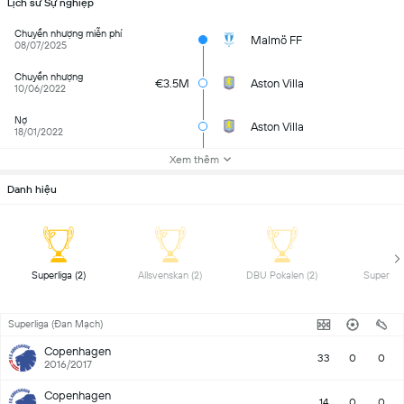
Lịch sử Sự nghiệp
Chuyển nhượng miễn phí
Malmö FF
08/07/2025
Chuyển nhượng
€3.5M
Aston Villa
10/06/2022
Nợ
Aston Villa
18/01/2022
Xem thêm
Danh hiệu
 Superliga (2) 
 Allsvenskan (2) 
 DBU Pokalen (2) 
Superliga (Đan Mạch)
Copenhagen
33
0
0
2016/2017
Copenhagen
14
0
0