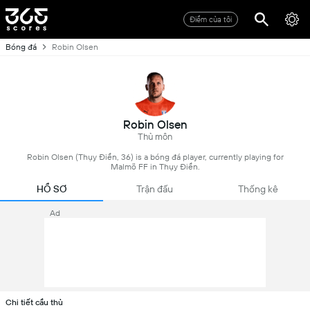
Điểm của tôi
Bóng đá
Robin Olsen
Robin Olsen
Thủ môn
Robin Olsen (Thụy Điển, 36) is a bóng đá player, currently playing for
Malmö FF in Thụy Điển.
HỒ SƠ
Trận đấu
Thống kê
Ad
Chi tiết cầu thủ