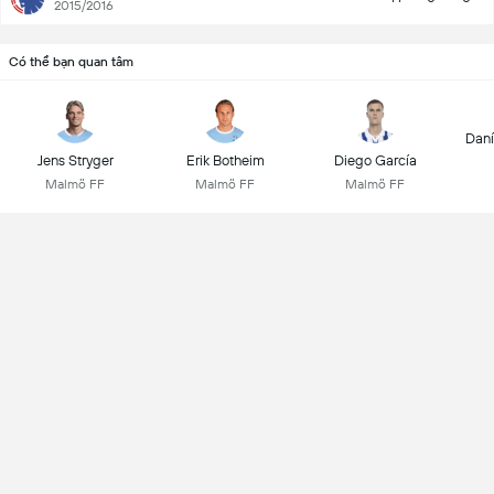
2015/2016
Có thể bạn quan tâm
Daní
Jens Stryger
Erik Botheim
Diego García
Malmö FF
Malmö FF
Malmö FF