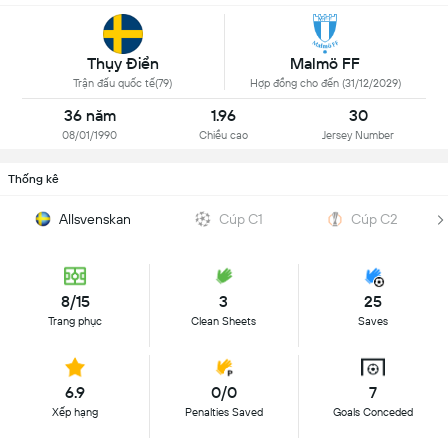
Thụy Điển
Malmö FF
Trận đấu quốc tế(79)
Hợp đồng cho đến (31/12/2029)
36 năm
1.96
30
08/01/1990
Chiều cao
Jersey Number
Thống kê
Allsvenskan
Cúp C1
Cúp C2
8/15
3
25
Trang phục
Clean Sheets
Saves
6.9
0/0
7
Xếp hạng
Penalties Saved
Goals Conceded