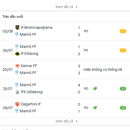
Xem tất cả
Trận đấu cuối
IF Brommapojkarna
1
02/08
90
6.6
Malmö FF
2
Malmö FF
1
26/07
90
6.1
IF Elfsborg
2
Kalmar FF
2
20/07
Hiện không có thống kê
Malmö FF
2
Malmö FF
4
12/07
90
7.7
IFK Göteborg
0
Degerfors IF
0
04/07
90
7.0
Malmö FF
1
Xem tất cả