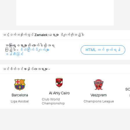
သင့်ဝက်ဘဆိုက်တွင် Zamalek နေရာများ ဝိဂျက်ကိုထည့်ပါ
အခြားရွေးစရာများကို အောက်ပါတို့အရ
ကြည့်ပါ -
စိတ်ကြိုက်ဝိဂျက်များ
HTML တဂ် ထုတ်ရန်
ဖန်တီးခြင်း
သင်စိတ်ဝင်စားနိုင်သောအရာများ -
SC
Al Ahly Cairo
Barcelona
Veszprem
Club World
Liga Asobal
Champions League
Championship