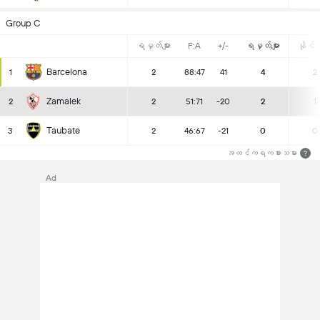
Group C
ရမှတ်များ
F:A
+/-
ရမှတ်များ
နိုင်ပွ
Barcelona
1
2
88:47
41
4
2
Zamalek
2
2
51:71
-20
2
1
Taubate
3
2
46:67
-21
0
0
အထင်ကရကစားသမား
?
Ad