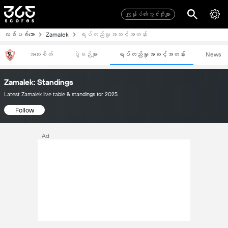
ကျွုန်ုပ်၏သွင်းဂိုးများ
လစ်ပစ်ဘော
Zamalek
ရပ်တည်မှုအဆင့်အတန်း
အသေးစိတ်
ပွဲစဉ်များ
ရပ်တည်မှုအဆင့်အတန်း
News
Zamalek: Standings
Latest Zamalek live table & standings for 2025
Follow
Ad