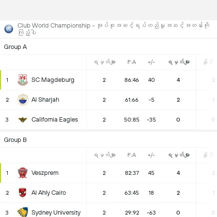
Club World Championship - အုပ်စုအဆင့်ရပ်တည်မှုအဆင့်အတန်းကို
ကြည့်ပါ
Group A
ရမှတ်များ
F:A
+/-
ရမှတ်များ
နိုင်ပွ
SC Magdeburg
1
2
86:46
40
4
2
Al Sharjah
2
2
61:66
-5
2
1
California Eagles
3
2
50:85
-35
0
0
Group B
ရမှတ်များ
F:A
+/-
ရမှတ်များ
နိုင်ပွ
Veszprem
1
2
82:37
45
4
2
Al Ahly Cairo
2
2
63:45
18
2
1
Sydney University
3
2
29:92
-63
0
0