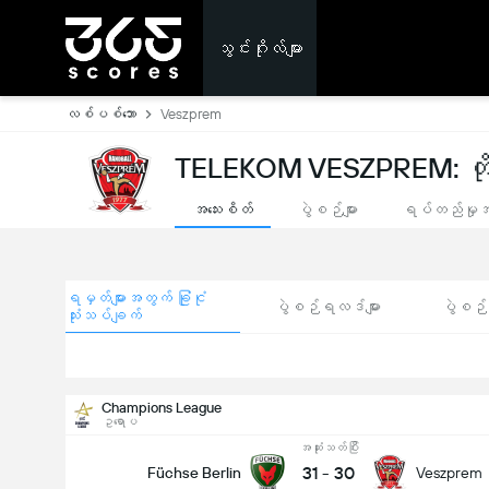
သွင်းဂိုးလ်များ
လစ်ပစ်ဘော
Veszprem
TELEKOM VESZPREM: တိုက်ရ
အသေးစိတ်
ပွဲစဉ်များ
ရပ်တည်မှု
ရမှတ်များအတွက် ခြုံငုံ
ပွဲစဉ်ရလဒ်များ
ပွဲစဉ်ရ
သုံးသပ်ချက်
Champions League
ဥရောပ
အဆုံးသတ်ပြီး
31
-
30
Füchse Berlin
Veszprem