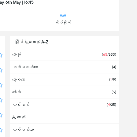
, 6th May | 16:45
ထိပ်တိုက်
ပြိုင်ပွဲများအားလုံး A-Z
ဘောလုံး
(
65
/633)
ဘက်စကတ်ဘော
(4)
ဘော့စဘော
(
1
/9)
ဟော်ကီ
(5)
တင်းနစ်
(
4
/25)
A. ဘောလုံး
လစ်ပစ်ဘော