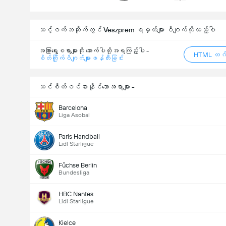
သင့်ဝက်ဘဆိုက်တွင် Veszprem ရမှတ်များ ဝိဂျက်ကိုထည့်ပါ
အခြားရွေးစရာများကို အောက်ပါတို့အရကြည့်ပါ -
HTML တဂ်
စိတ်ကြိုက်ဝိဂျက်များဖန်တီးခြင်း
သင်စိတ်ဝင်စားနိုင်သောအရာများ -
Barcelona
Liga Asobal
Paris Handball
Lidl Starligue
Füchse Berlin
Bundesliga
HBC Nantes
Lidl Starligue
Kielce