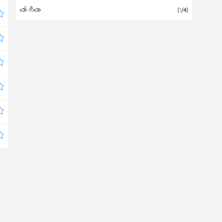
ဘော်လီဘော
နိုင်ငံတကာ
(
1
/4)
နော်ဝေ
ပြင်သစ်
ပိုလန်
ဖင်လန်
ဘယ်လာရုဇ်
ရုရှ
ဝေလ
ဟန်ဂေရီ
အစ္စရေး
အာဂျင်တီးနား
(14)