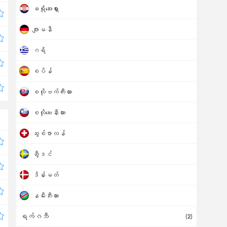
ခရိုအေးရှား
ဂျာမနီ
ဂရိ
စပိန်
စလိုဗက်ကီးယား
စလိုဗေးနီးယား
ဆွစ်ဇာလန်
ဆွီဒင်
ဒိန်းမတ်
နမီးဘီးယား
ရက်ဂဘီ
နိုင်ဂျာ
(2)