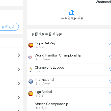
Wednesday
ကစားပွဲစာမျက်နှာ
 ထုတ်ရန်
လူကြိုက်များသောပြိုင်ပွဲများ
Copa Del Rey
စပိန်
World Handball Championship
နိုင်ငံတကာ
Champions League
ဥရောပ
International
နိုင်ငံတကာ
Liga Asobal
စပိန်
African Championship
အာဖရိက