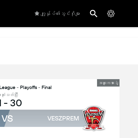
ကျွုန်ုပ်၏သွင်းဂိုးများ
အထူးကစားပွဲ
eague - Playoffs - Final
ဆုံးသတ်ပြီး
1
-
30
VS
VESZPREM