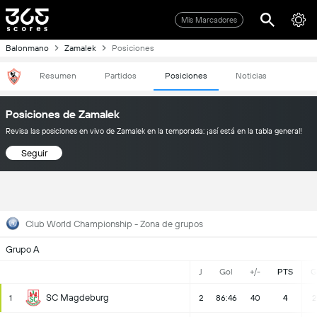
Mis Marcadores
Balonmano
Zamalek
Posiciones
Resumen
Partidos
Posiciones
Noticias
Posiciones de Zamalek
Revisa las posiciones en vivo de Zamalek en la temporada: ¡así está en la tabla general!
Seguir
Club World Championship - Zona de grupos
Grupo A
J
Gol
+/-
PTS
G
SC Magdeburg
1
2
86:46
40
4
2