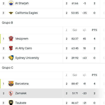
Al Sharjah
2
2
61:66
-5
2
1
California Eagles
3
2
50:85
-35
0
0
Grupo B
J
Gol
+/-
PTS
G
Veszprem
1
2
82:37
45
4
2
Al Ahly Cairo
2
2
63:45
18
2
1
Sydney University
3
2
29:92
-63
0
0
Grupo C
J
Gol
+/-
PTS
G
Barcelona
1
2
88:47
41
4
2
Zamalek
2
2
51:71
-20
2
1
Taubate
3
2
46:67
-21
0
0