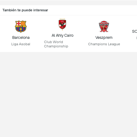
También te puede interesar
SC
Al Ahly Cairo
Barcelona
Veszprem
Club World
Liga Asobal
Champions League
Championship