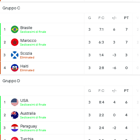
Gruppo C
G
F:C
+/-
PT
V
Brasile
1
3
7:1
6
7
2
Sedicesimi di finale
Marocco
2
3
6:3
3
7
2
Sedicesimi di finale
Scozia
3
3
1:4
-3
3
1
Eliminated
Haiti
4
3
2:8
-6
0
0
Eliminated
Gruppo D
G
F:C
+/-
PT
V
USA
1
3
8:4
4
6
2
Sedicesimi di finale
Australia
2
3
2:2
0
4
1
Sedicesimi di finale
Paraguay
3
3
2:4
-2
4
1
Sedicesimi di finale
Turchia