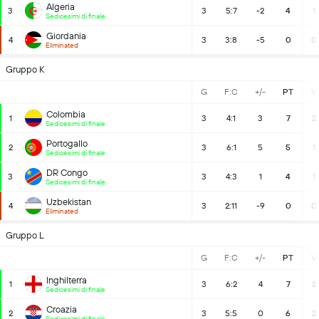
Algeria
3
3
5:7
-2
4
1
Sedicesimi di finale
Giordania
4
3
3:8
-5
0
0
Eliminated
Gruppo K
G
F:C
+/-
PT
V
Colombia
1
3
4:1
3
7
2
Sedicesimi di finale
Portogallo
2
3
6:1
5
5
1
Sedicesimi di finale
DR Congo
3
3
4:3
1
4
1
Sedicesimi di finale
Uzbekistan
4
3
2:11
-9
0
0
Eliminated
Gruppo L
G
F:C
+/-
PT
V
Inghilterra
1
3
6:2
4
7
2
Sedicesimi di finale
Croazia
2
3
5:5
0
6
2
Sedicesimi di finale