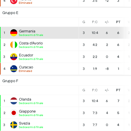
4
3
3:5
-2
3
1
Eliminated
Gruppo E
G
F:C
+/-
PT
V
Germania
1
3
10:4
6
6
2
Sedicesimi di finale
Costa d'Avorio
2
3
4:2
2
6
2
Sedicesimi di finale
Ecuador
3
3
2:2
0
4
1
Sedicesimi di finale
Curacao
4
3
1:9
-8
1
0
Eliminated
Gruppo F
G
F:C
+/-
PT
V
Olanda
1
3
10:4
6
7
2
Sedicesimi di finale
Giappone
2
3
7:3
4
5
1
Sedicesimi di finale
Svezia
3
3
7:7
0
4
1
Sedicesimi di finale