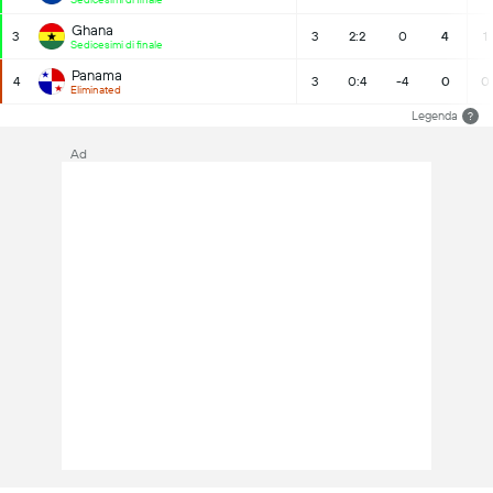
Ghana
3
3
2:2
0
4
1
Sedicesimi di finale
Panama
4
3
0:4
-4
0
0
Eliminated
Legenda
?
Ad