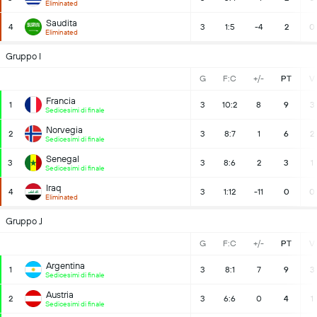
Eliminated
Saudita
4
3
1:5
-4
2
0
Eliminated
Gruppo I
G
F:C
+/-
PT
V
Francia
1
3
10:2
8
9
3
Sedicesimi di finale
Norvegia
2
3
8:7
1
6
2
Sedicesimi di finale
Senegal
3
3
8:6
2
3
1
Sedicesimi di finale
Iraq
4
3
1:12
-11
0
0
Eliminated
Gruppo J
G
F:C
+/-
PT
V
Argentina
1
3
8:1
7
9
3
Sedicesimi di finale
Austria
2
3
6:6
0
4
1
Sedicesimi di finale