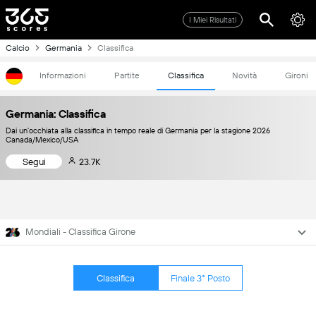
I Miei Risultati
Calcio
Germania
Classifica
Informazioni
Partite
Classifica
Novità
Gironi
Germania: Classifica
Dai un'occhiata alla classifica in tempo reale di Germania per la stagione 2026
Canada/Mexico/USA
Segui
23.7K
Mondiali - Classifica Girone
Classifica
Finale 3° Posto