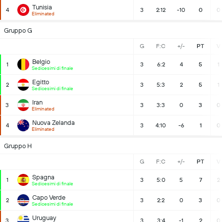
Tunisia
4
3
2:12
-10
0
0
Eliminated
Gruppo G
G
F:C
+/-
PT
V
Belgio
1
3
6:2
4
5
1
Sedicesimi di finale
Egitto
2
3
5:3
2
5
1
Sedicesimi di finale
Iran
3
3
3:3
0
3
0
Eliminated
Nuova Zelanda
4
3
4:10
-6
1
0
Eliminated
Gruppo H
G
F:C
+/-
PT
V
Spagna
1
3
5:0
5
7
2
Sedicesimi di finale
Capo Verde
2
3
2:2
0
3
0
Sedicesimi di finale
Uruguay
3
3
3:4
-1
2
0