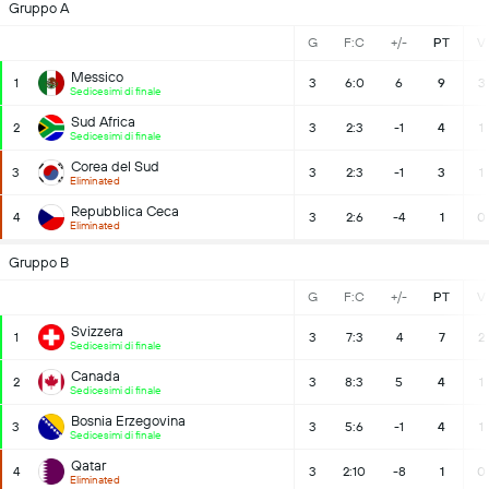
Gruppo A
G
F:C
+/-
PT
V
Messico
1
3
6:0
6
9
3
Sedicesimi di finale
Sud Africa
2
3
2:3
-1
4
1
Sedicesimi di finale
Corea del Sud
3
3
2:3
-1
3
1
Eliminated
Repubblica Ceca
4
3
2:6
-4
1
0
Eliminated
Gruppo B
G
F:C
+/-
PT
V
Svizzera
1
3
7:3
4
7
2
Sedicesimi di finale
Canada
2
3
8:3
5
4
1
Sedicesimi di finale
Bosnia Erzegovina
3
3
5:6
-1
4
1
Sedicesimi di finale
Qatar
4
3
2:10
-8
1
0
Eliminated