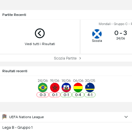
Partite Recenti
Mondiali - Gruppo C - 
0
-
3
24/06
Scozia
Vedi tutti i Risultati
Scozia Partite
Risultati recenti
24/06
19/06
14/06
06/06
30/05
0
-
3
0
-
1
0
-
1
0
-
4
4
-
1
UEFA Nations League
Lega B - Gruppo 1