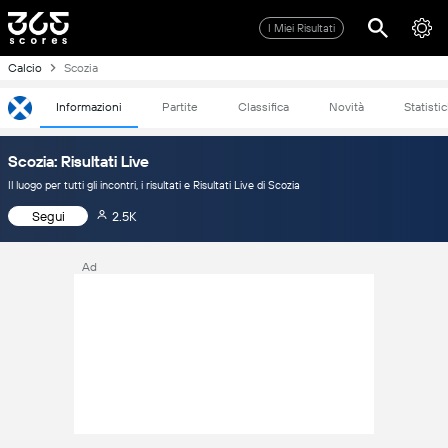
I Miei Risultati
Calcio
Scozia
Informazioni
Partite
Classifica
Novità
Statisti
Scozia: Risultati Live
Il luogo per tutti gli incontri, i risultati e Risultati Live di Scozia
Segui
2.5K
Ad