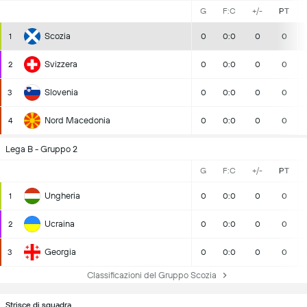
G
F:C
+/-
PT
Scozia
1
0
0:0
0
0
Svizzera
2
0
0:0
0
0
Slovenia
3
0
0:0
0
0
Nord Macedonia
4
0
0:0
0
0
Lega B - Gruppo 2
G
F:C
+/-
PT
Ungheria
1
0
0:0
0
0
Ucraina
2
0
0:0
0
0
Georgia
3
0
0:0
0
0
Classificazioni del Gruppo Scozia
Strisce di squadra