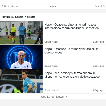
Precedente
Avanti
Notizie su Scozia in diretta
Napoli-Osasuna, vittoria nel primo test
internazionale: arrivano buone sensazioni!
Spazio Napoli
2 Days ago
Napoli-Osasuna, le formazioni ufficiali: in
due sono out!
Spazio Napoli
2 Days ago
Napoli, McTominay si ferma ancora in
allenamento: le condizioni dello scozzese
Spazio Napoli
3 Days ago
See Latest News