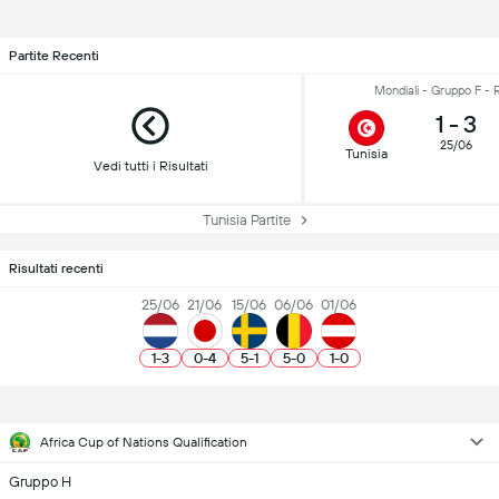
Partite Recenti
Mondiali - Gruppo F - 
1
-
3
25/06
Tunisia
Vedi tutti i Risultati
Tunisia Partite
Risultati recenti
25/06
21/06
15/06
06/06
01/06
1
-
3
0
-
4
5
-
1
5
-
0
1
-
0
Africa Cup of Nations Qualification
Gruppo H