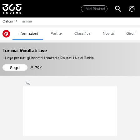
I Miei Risultati
Calcio
Tunisia
Informazioni
Partite
Classifica
Novità
Gironi
Tunisia: Risultati Live
Il luogo per tutti gli incontri, i risultati e Risultati Live di Tunisia
Segui
7.9K
Ad