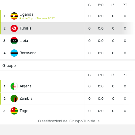
G
F:C
+/-
PT
Uganda
1
0
0:0
0
0
Africa Cup of Nations 2027
Tunisia
2
0
0:0
0
0
Libia
3
0
0:0
0
0
Botswana
4
0
0:0
0
0
Gruppo I
G
F:C
+/-
PT
Algeria
1
0
0:0
0
0
Zambia
2
0
0:0
0
0
Togo
3
0
0:0
0
0
Classificazioni del Gruppo Tunisia