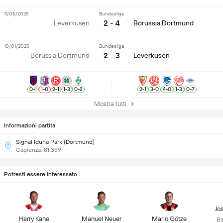
11/05/2025
Bundesliga
2 - 4
Leverkusen
Borussia Dortmund
10/01/2025
Bundesliga
2 - 3
Borussia Dortmund
Leverkusen
0
-
1
1
-
0
2
-
1
1
-
3
0
-
2
2
-
1
3
-
0
4
-
0
1
-
3
0
-
7
Mostra tutti
Informazioni partita
Signal Iduna Park (Dortmund)
Capienza: 81,359
Potresti essere interessato
Jo
Harry Kane
Manuel Neuer
Mario Götze
Ba