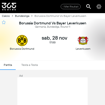
I Miei Risultati
Calcio
Bundesliga
Borussia Dortmund Vs Bayer Leverkusen
Borussia Dortmund Vs Bayer Leverkusen
Germania, Bundesliga, Round 11
sab, 28 nov
17:00
Borussia Dortmund
Leverkusen
Partita
Testa a Testa
Ad