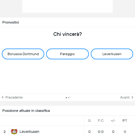
Pronostici
Chi vincerà?
Borussia Dortmund
Pareggio
Leverkusen
Precedente
Avanti
Posizione attuale in classifica
G
F:C
+/-
PT
Leverkusen
2
0
0:0
0
0