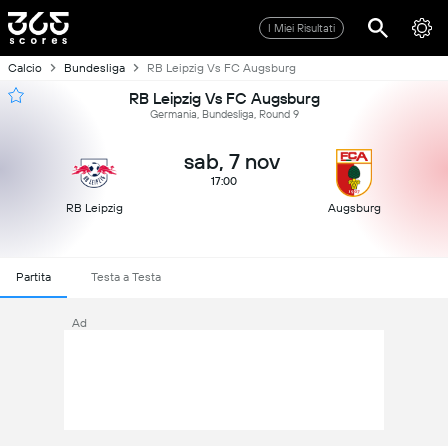
I Miei Risultati
Calcio
Bundesliga
RB Leipzig Vs FC Augsburg
RB Leipzig Vs FC Augsburg
Germania, Bundesliga, Round 9
sab, 7 nov
17:00
RB Leipzig
Augsburg
Partita
Testa a Testa
Ad