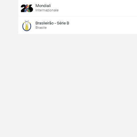
Mondiali
Internazionale
Brasileirão - Série B
Brasile
Ultimo
V
X