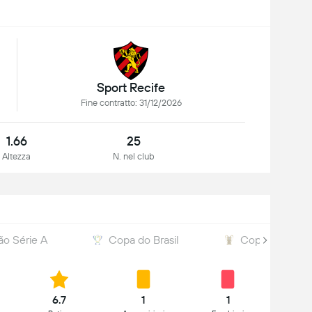
Sport Recife
Fine contratto: 31/12/2026
1.66
25
Altezza
N. nel club
rão Série A
Copa do Brasil
Copa do Nord
6.7
1
1