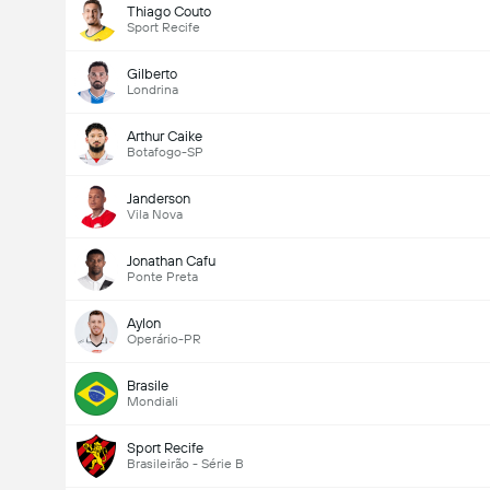
Thiago Couto
Sport Recife
Gilberto
Londrina
Arthur Caike
Botafogo-SP
Janderson
Vila Nova
Jonathan Cafu
Ponte Preta
Aylon
Operário-PR
Brasile
Mondiali
Sport Recife
Brasileirão - Série B