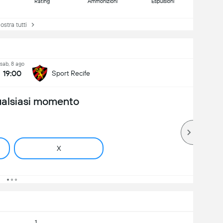
Rating
Ammonizioni
Espulsioni
tra tutti
sab, 8 ago
19:00
Sport Recife
ualsiasi momento
X
1