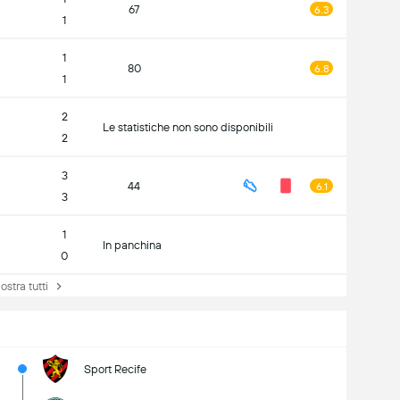
67
6.3
1
1
80
6.8
1
2
Le statistiche non sono disponibili
2
3
44
6.1
3
1
In panchina
0
tra tutti
Sport Recife