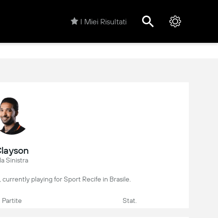
I Miei Risultati
layson
la Sinistra
r, currently playing for Sport Recife in Brasile.
Partite
Stat.