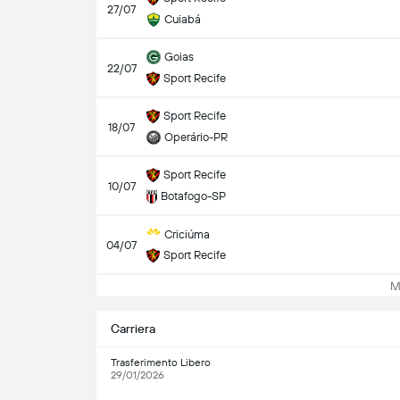
27/07
Cuiabá
Goias
22/07
Sport Recife
Sport Recife
18/07
Operário-PR
Sport Recife
10/07
Botafogo-SP
Criciúma
04/07
Sport Recife
Mos
Carriera
Trasferimento Libero
29/01/2026