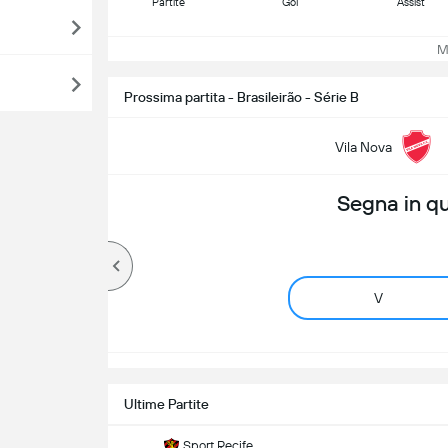
Partite
Gol
Assist
Mos
Prossima partita - Brasileirão - Série B
Vila Nova
Segna in q
V
Ultime Partite
Sport Recife