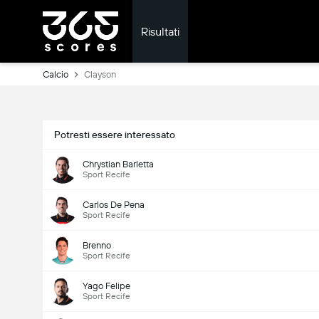
Risultati
Calcio
Clayson
Potresti essere interessato
Chrystian Barletta
Sport Recife
Carlos De Pena
Sport Recife
Brenno
Sport Recife
Yago Felipe
Sport Recife