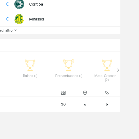
Coritiba
Mirassol
di altro
 Paulista (3) 
 Baiano (1) 
 Pernambucano (1) 
 Mato-Grossense 
(2) 
30
6
6