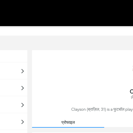
C
ल
Clayson (ब्राज़िल, 31) is a फुटबॉल player
प्रोफाइल