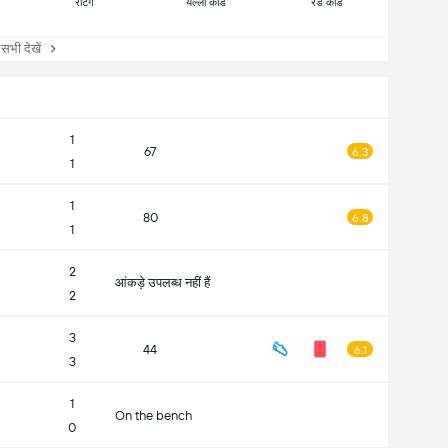
रेटिंग
येल्लो कार्ड
रेड कार्ड
ी देखें
1
67
6.3
1
1
80
6.8
1
2
आंकड़े उपलब्ध नहीं हैं
2
3
44
6.1
3
1
On the bench
0