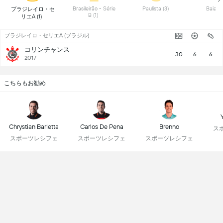
 Brasileirão - Série 
 Paulista (3) 
 ブラジレイロ・セ
B (1) 
リエA (1) 
ブラジレイロ・セリエA (ブラジル)
コリンチャンス
30
6
6
2017
こちらもお勧め
Chrystian Barletta
Carlos De Pena
Brenno
ス
スポーツレシフェ
スポーツレシフェ
スポーツレシフェ