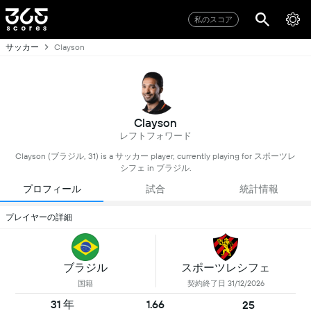
私のスコア
サッカー
Clayson
Clayson
レフトフォワード
Clayson (ブラジル, 31) is a サッカー player, currently playing for スポーツレ
シフェ in ブラジル.
プロフィール
試合
統計情報
プレイヤーの詳細
ブラジル
スポーツレシフェ
国籍
契約終了日 31/12/2026
31 年
1.66
25