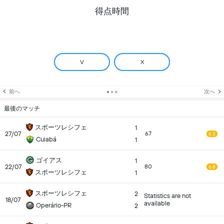
得点時間
V
X
前へ
次へ
最後のマッチ
スポーツレシフェ
1
27/07
67
6.3
Cuiabá
1
ゴイアス
1
22/07
80
6.8
スポーツレシフェ
1
スポーツレシフェ
2
Statistics are not
18/07
available
Operário-PR
2