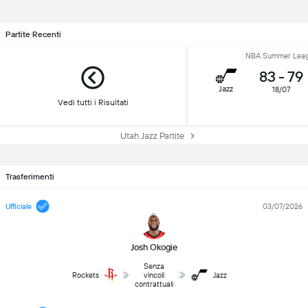
Partite Recenti
NBA Summer Lea
83
-
79
Jazz
18/07
Vedi tutti i Risultati
Utah Jazz Partite
Trasferimenti
Ufficiale
03/07/2026
Josh Okogie
Senza
Rockets
vincoli
Jazz
contrattuali