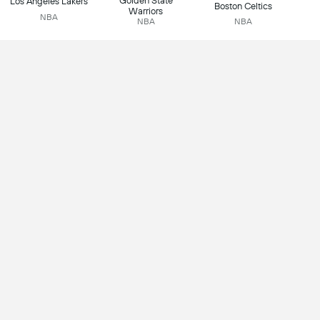
Golden State
Los Angeles Lakers
Boston Celtics
Warriors
NBA
NBA
NBA