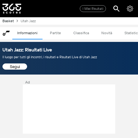
I Miei Risultati
Basket
Utah Jazz
Informazioni
Partite
Classifica
Novità
Statisti
Utah Jazz: Risultati Live
Il luogo per tutti gli incontri, i risultati e Risultati Live di Utah Jazz
Segui
Ad