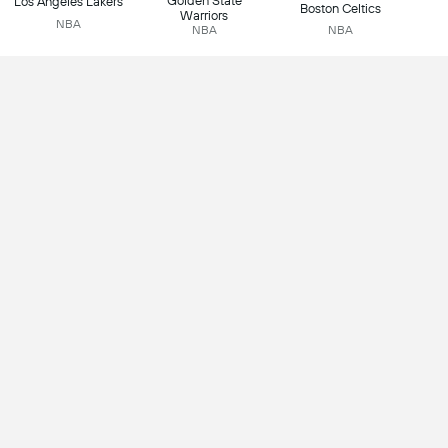
Golden State
Los Angeles Lakers
Boston Celtics
Warriors
NBA
NBA
NBA