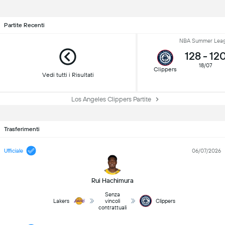
Partite Recenti
NBA Summer Lea
128
-
12
18/07
Clippers
Vedi tutti i Risultati
Los Angeles Clippers Partite
Trasferimenti
Ufficiale
06/07/2026
Rui Hachimura
Senza
Lakers
vincoli
Clippers
contrattuali