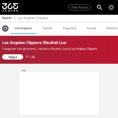
I Miei Risultati
Basket
Los Angeles Clippers
Informazioni
Partite
Classifica
Novità
Statisti
Los Angeles Clippers: Risultati Live
Il luogo per tutti gli incontri, i risultati e Risultati Live di Los Angeles Clippers
Segui
1.3K
Ad